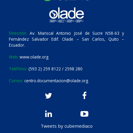
Dirección:
Av. Mariscal Antonio José de Sucre N58-63 y
Fernández Salvador Edif. Olade – San Carlos, Quito –
Ecuador.
Web:
www.olade.org
Teléfono:
(593 2) 259 8122 / 2598 280
Correo:
centro.documentacion@olade.org
Tweets by cubemediaco