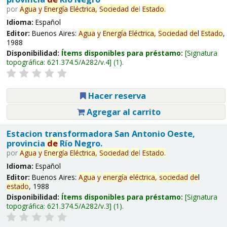
por
Agua
y
Energía
Eléctrica,
Sociedad
de
l
Estado
.
Idioma:
Español
Editor:
Buenos Aires:
Agua
y
Energía
Eléctrica,
Sociedad
de
l
Estado
,
1988
Disponibilidad:
Ítems disponibles para préstamo:
Signatura
topográfica:
621.374.5/A282/v.4
(1).
Hacer reserva
Agregar al carrito
Estacion transformadora San Antonio Oeste,
provincia
de
Río Negro.
por
Agua
y
Energía
Eléctrica,
Sociedad
de
l
Estado
.
Idioma:
Español
Editor:
Buenos Aires:
Agua
y
energía
eléctrica,
sociedad
de
l
estado
, 1988
Disponibilidad:
Ítems disponibles para préstamo:
Signatura
topográfica:
621.374.5/A282/v.3
(1).