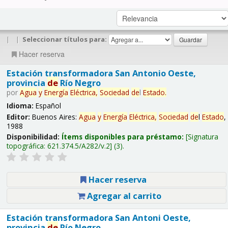
|
|
Seleccionar títulos para:
Hacer reserva
Estación transformadora San Antonio Oeste,
provincia
de
Río Negro
por
Agua
y
Energía
Eléctrica,
Sociedad
de
l
Estado
.
Idioma:
Español
Editor:
Buenos Aires:
Agua
y
Energía
Eléctrica,
Sociedad
de
l
Estado
,
1988
Disponibilidad:
Ítems disponibles para préstamo:
Signatura
topográfica:
621.374.5/A282/v.2
(3).
Hacer reserva
Agregar al carrito
Estación transformadora San Antoni Oeste,
provincia
de
Río Negro