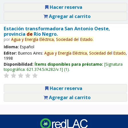
Hacer reserva
Agregar al carrito
Estación transformadora San Antonio Oeste,
provincia
de
Río Negro.
por
Agua
y
Energía
Eléctrica,
Sociedad
de
l
Estado
.
Idioma:
Español
Editor:
Buenos Aires:
Agua
y
Energía
Eléctrica,
Sociedad
de
l
Estado
,
1998
Disponibilidad:
Ítems disponibles para préstamo:
Signatura
topográfica:
621.374.5/A282/v.1
(1).
Hacer reserva
Agregar al carrito