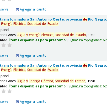
eserva
Agregar al carrito
 transformadora San Antonio Oeste, provincia
de
Río Negro
y
Energía
Eléctrica,
Sociedad
de
l
Estado
.
spañol
enos Aires:
Agua
y
energía
eléctrica,
sociedad
de
l
estado
, 1988
lidad:
Ítems disponibles para préstamo:
Signatura topográfica:
62
eserva
Agregar al carrito
 transformadora San Antonio Oeste, provincia
de
Río Negro
y
Energía
Eléctrica,
Sociedad
de
l
Estado
.
spañol
enos Aires:
Agua
y
Energía
Eléctrica,
Sociedad
de
l
Estado
, 1998
lidad:
Ítems disponibles para préstamo:
Signatura topográfica:
62
eserva
Agregar al carrito