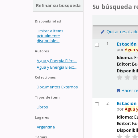
Refinar su búsqueda
Su búsqueda re
Disponibilidad
Limitar a ítems
Quitar resaltad
actualmente
disponibles.
1.
Estación
por
Agua
Autores
Idioma:
E
Agua y Energía Eléct...
Editor:
Bu
Agua y Energía Eléct...
Disponibi
Colecciones
Documentos Externos
Hacer r
Tipos de ítem
2.
Estación
Libros
por
Agua
Idioma:
E
Lugares
Editor:
Bu
Argentina
Disponibi
Temas