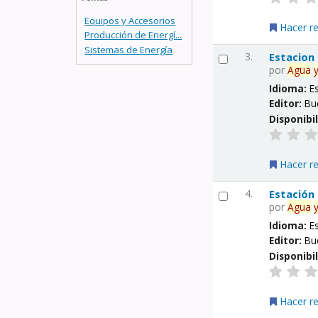
Equipos y Accesorios
Hacer r
Producción de Energí...
Sistemas de Energía
3.
Estacion
por
Agua
Idioma:
E
Editor:
Bu
Disponibi
Hacer r
4.
Estación
por
Agua
Idioma:
E
Editor:
Bu
Disponibi
Hacer r