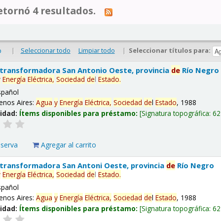
tornó 4 resultados.
|
Seleccionar todo
Limpiar todo
|
Seleccionar títulos para:
o
 transformadora San Antonio Oeste, provincia
de
Río Negro
y
Energía
Eléctrica,
Sociedad
de
l
Estado
.
spañol
enos Aires:
Agua
y
Energía
Eléctrica,
Sociedad
de
l
Estado
, 1988
lidad:
Ítems disponibles para préstamo:
Signatura topográfica:
62
eserva
Agregar al carrito
 transformadora San Antoni Oeste, provincia
de
Río Negro
y
Energía
Eléctrica,
Sociedad
de
l
Estado
.
spañol
enos Aires:
Agua
y
Energía
Eléctrica,
Sociedad
de
l
Estado
, 1988
lidad:
Ítems disponibles para préstamo:
Signatura topográfica:
62