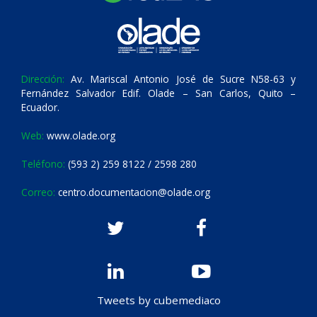
Dirección:
Av. Mariscal Antonio José de Sucre N58-63 y
Fernández Salvador Edif. Olade – San Carlos, Quito –
Ecuador.
Web:
www.olade.org
Teléfono:
(593 2) 259 8122 / 2598 280
Correo:
centro.documentacion@olade.org
Tweets by cubemediaco