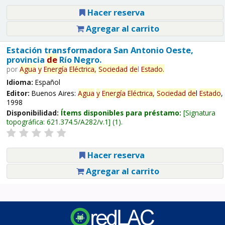
Hacer reserva
Agregar al carrito
Estación transformadora San Antonio Oeste,
provincia
de
Río Negro.
por
Agua
y
Energía
Eléctrica,
Sociedad
de
l
Estado
.
Idioma:
Español
Editor:
Buenos Aires:
Agua
y
Energía
Eléctrica,
Sociedad
de
l
Estado
,
1998
Disponibilidad:
Ítems disponibles para préstamo:
Signatura
topográfica:
621.374.5/A282/v.1
(1).
Hacer reserva
Agregar al carrito