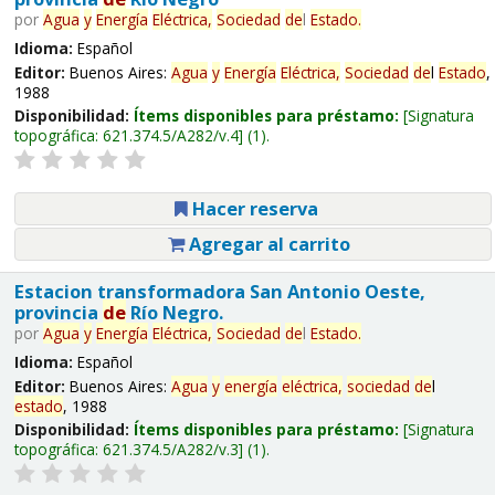
por
Agua
y
Energía
Eléctrica,
Sociedad
de
l
Estado
.
Idioma:
Español
Editor:
Buenos Aires:
Agua
y
Energía
Eléctrica,
Sociedad
de
l
Estado
,
1988
Disponibilidad:
Ítems disponibles para préstamo:
Signatura
topográfica:
621.374.5/A282/v.4
(1).
Hacer reserva
Agregar al carrito
Estacion transformadora San Antonio Oeste,
provincia
de
Río Negro.
por
Agua
y
Energía
Eléctrica,
Sociedad
de
l
Estado
.
Idioma:
Español
Editor:
Buenos Aires:
Agua
y
energía
eléctrica,
sociedad
de
l
estado
, 1988
Disponibilidad:
Ítems disponibles para préstamo:
Signatura
topográfica:
621.374.5/A282/v.3
(1).