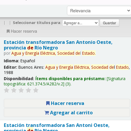
|
|
Seleccionar títulos para:
Hacer reserva
Estación transformadora San Antonio Oeste,
provincia
de
Río Negro
por
Agua
y
Energía
Eléctrica,
Sociedad
de
l
Estado
.
Idioma:
Español
Editor:
Buenos Aires:
Agua
y
Energía
Eléctrica,
Sociedad
de
l
Estado
,
1988
Disponibilidad:
Ítems disponibles para préstamo:
Signatura
topográfica:
621.374.5/A282/v.2
(3).
Hacer reserva
Agregar al carrito
Estación transformadora San Antoni Oeste,
provincia
de
Río Negro