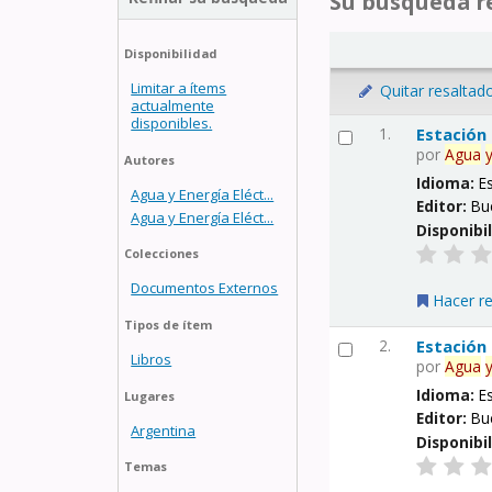
Su búsqueda re
Disponibilidad
Limitar a ítems
Quitar resaltad
actualmente
disponibles.
1.
Estación
por
Agua
Autores
Idioma:
E
Agua y Energía Eléct...
Editor:
Bu
Agua y Energía Eléct...
Disponibi
Colecciones
Documentos Externos
Hacer r
Tipos de ítem
2.
Estación
Libros
por
Agua
Idioma:
E
Lugares
Editor:
Bu
Argentina
Disponibi
Temas