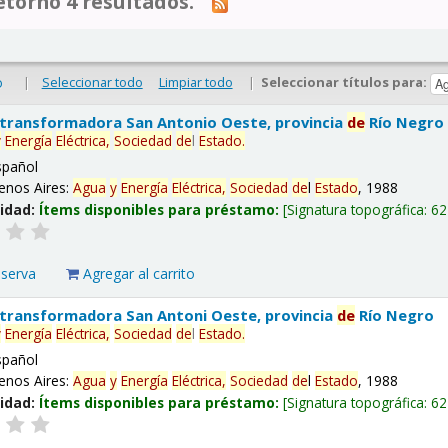
tornó 4 resultados.
|
Seleccionar todo
Limpiar todo
|
Seleccionar títulos para:
o
 transformadora San Antonio Oeste, provincia
de
Río Negro
y
Energía
Eléctrica,
Sociedad
de
l
Estado
.
spañol
enos Aires:
Agua
y
Energía
Eléctrica,
Sociedad
de
l
Estado
, 1988
lidad:
Ítems disponibles para préstamo:
Signatura topográfica:
62
eserva
Agregar al carrito
 transformadora San Antoni Oeste, provincia
de
Río Negro
y
Energía
Eléctrica,
Sociedad
de
l
Estado
.
spañol
enos Aires:
Agua
y
Energía
Eléctrica,
Sociedad
de
l
Estado
, 1988
lidad:
Ítems disponibles para préstamo:
Signatura topográfica:
62