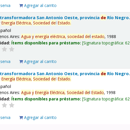
eserva
Agregar al carrito
 transformadora San Antonio Oeste, provincia
de
Río Negro
y
Energía
Eléctrica,
Sociedad
de
l
Estado
.
spañol
enos Aires:
Agua
y
energía
eléctrica,
sociedad
de
l
estado
, 1988
lidad:
Ítems disponibles para préstamo:
Signatura topográfica:
62
eserva
Agregar al carrito
 transformadora San Antonio Oeste, provincia
de
Río Negro
y
Energía
Eléctrica,
Sociedad
de
l
Estado
.
spañol
enos Aires:
Agua
y
Energía
Eléctrica,
Sociedad
de
l
Estado
, 1998
lidad:
Ítems disponibles para préstamo:
Signatura topográfica:
62
eserva
Agregar al carrito