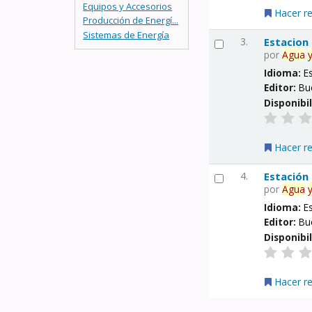
Equipos y Accesorios
Hacer r
Producción de Energí...
Sistemas de Energía
3.
Estacion
por
Agua
Idioma:
E
Editor:
Bu
Disponibi
Hacer r
4.
Estación
por
Agua
Idioma:
E
Editor:
Bu
Disponibi
Hacer r