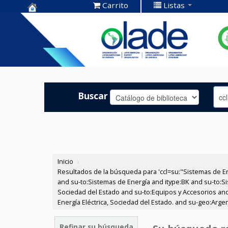
Carrito
Listas
Centro de
Documentación
OLADE -
Buscar
Inicio
›
Resultados de la búsqueda para 'ccl=su:"Sistemas de E
and su-to:Sistemas de Energía and itype:BK and su-to:Si
Sociedad del Estado and su-to:Equipos y Accesorios and
Energía Eléctrica, Sociedad del Estado. and su-geo:Arge
Refinar su búsqueda