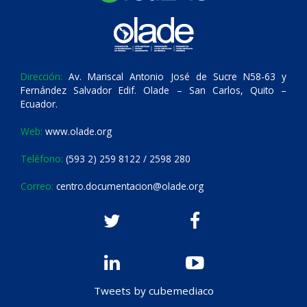
Dirección:
Av. Mariscal Antonio José de Sucre N58-63 y
Fernández Salvador Edif. Olade – San Carlos, Quito –
Ecuador.
Web:
www.olade.org
Teléfono:
(593 2) 259 8122 / 2598 280
Correo:
centro.documentacion@olade.org
Tweets by cubemediaco