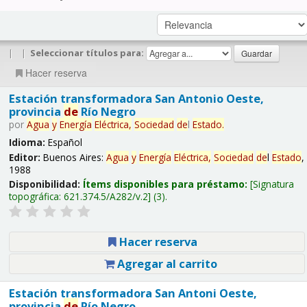
|
|
Seleccionar títulos para:
Hacer reserva
Estación transformadora San Antonio Oeste,
provincia
de
Río Negro
por
Agua
y
Energía
Eléctrica,
Sociedad
de
l
Estado
.
Idioma:
Español
Editor:
Buenos Aires:
Agua
y
Energía
Eléctrica,
Sociedad
de
l
Estado
,
1988
Disponibilidad:
Ítems disponibles para préstamo:
Signatura
topográfica:
621.374.5/A282/v.2
(3).
Hacer reserva
Agregar al carrito
Estación transformadora San Antoni Oeste,
provincia
de
Río Negro