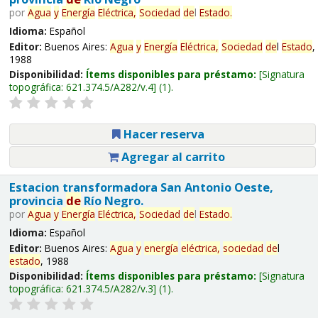
por
Agua
y
Energía
Eléctrica,
Sociedad
de
l
Estado
.
Idioma:
Español
Editor:
Buenos Aires:
Agua
y
Energía
Eléctrica,
Sociedad
de
l
Estado
,
1988
Disponibilidad:
Ítems disponibles para préstamo:
Signatura
topográfica:
621.374.5/A282/v.4
(1).
Hacer reserva
Agregar al carrito
Estacion transformadora San Antonio Oeste,
provincia
de
Río Negro.
por
Agua
y
Energía
Eléctrica,
Sociedad
de
l
Estado
.
Idioma:
Español
Editor:
Buenos Aires:
Agua
y
energía
eléctrica,
sociedad
de
l
estado
, 1988
Disponibilidad:
Ítems disponibles para préstamo:
Signatura
topográfica:
621.374.5/A282/v.3
(1).