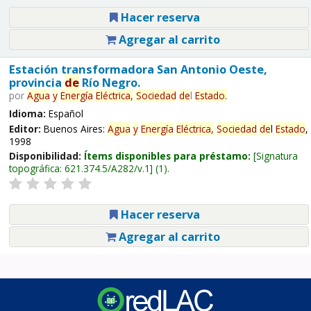
Hacer reserva
Agregar al carrito
Estación transformadora San Antonio Oeste,
provincia
de
Río Negro.
por
Agua
y
Energía
Eléctrica,
Sociedad
de
l
Estado
.
Idioma:
Español
Editor:
Buenos Aires:
Agua
y
Energía
Eléctrica,
Sociedad
de
l
Estado
,
1998
Disponibilidad:
Ítems disponibles para préstamo:
Signatura
topográfica:
621.374.5/A282/v.1
(1).
Hacer reserva
Agregar al carrito