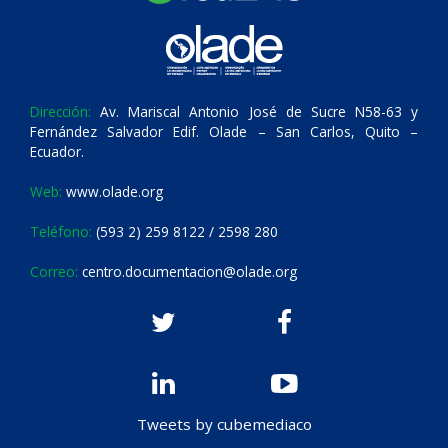
Dirección:
Av. Mariscal Antonio José de Sucre N58-63 y
Fernández Salvador Edif. Olade – San Carlos, Quito –
Ecuador.
Web:
www.olade.org
Teléfono:
(593 2) 259 8122 / 2598 280
Correo:
centro.documentacion@olade.org
Tweets by cubemediaco