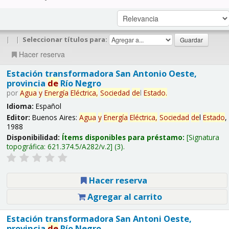
|
|
Seleccionar títulos para:
Hacer reserva
Estación transformadora San Antonio Oeste,
provincia
de
Río Negro
por
Agua
y
Energía
Eléctrica,
Sociedad
de
l
Estado
.
Idioma:
Español
Editor:
Buenos Aires:
Agua
y
Energía
Eléctrica,
Sociedad
de
l
Estado
,
1988
Disponibilidad:
Ítems disponibles para préstamo:
Signatura
topográfica:
621.374.5/A282/v.2
(3).
Hacer reserva
Agregar al carrito
Estación transformadora San Antoni Oeste,
provincia
de
Río Negro