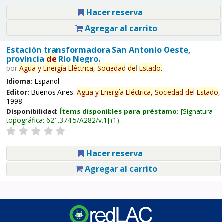
Hacer reserva
Agregar al carrito
Estación transformadora San Antonio Oeste,
provincia
de
Río Negro.
por
Agua
y
Energía
Eléctrica,
Sociedad
de
l
Estado
.
Idioma:
Español
Editor:
Buenos Aires:
Agua
y
Energía
Eléctrica,
Sociedad
de
l
Estado
,
1998
Disponibilidad:
Ítems disponibles para préstamo:
Signatura
topográfica:
621.374.5/A282/v.1
(1).
Hacer reserva
Agregar al carrito