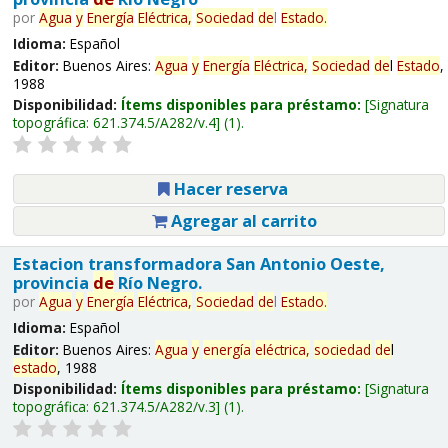
por
Agua
y
Energía
Eléctrica,
Sociedad
de
l
Estado
.
Idioma:
Español
Editor:
Buenos Aires:
Agua
y
Energía
Eléctrica,
Sociedad
de
l
Estado
,
1988
Disponibilidad:
Ítems disponibles para préstamo:
Signatura
topográfica:
621.374.5/A282/v.4
(1).
Hacer reserva
Agregar al carrito
Estacion transformadora San Antonio Oeste,
provincia
de
Río Negro.
por
Agua
y
Energía
Eléctrica,
Sociedad
de
l
Estado
.
Idioma:
Español
Editor:
Buenos Aires:
Agua
y
energía
eléctrica,
sociedad
de
l
estado
, 1988
Disponibilidad:
Ítems disponibles para préstamo:
Signatura
topográfica:
621.374.5/A282/v.3
(1).