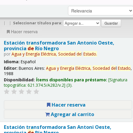
|
|
Seleccionar títulos para:
Hacer reserva
Estación transformadora San Antonio Oeste,
provincia
de
Río Negro
por
Agua
y
Energía
Eléctrica,
Sociedad
de
l
Estado
.
Idioma:
Español
Editor:
Buenos Aires:
Agua
y
Energía
Eléctrica,
Sociedad
de
l
Estado
,
1988
Disponibilidad:
Ítems disponibles para préstamo:
Signatura
topográfica:
621.374.5/A282/v.2
(3).
Hacer reserva
Agregar al carrito
Estación transformadora San Antoni Oeste,
provincia
de
Río Negro