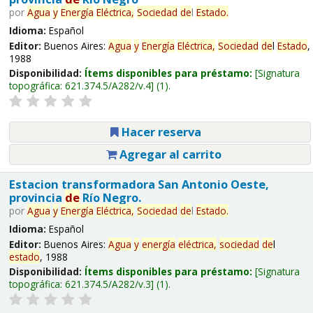
por
Agua
y
Energía
Eléctrica,
Sociedad
de
l
Estado
.
Idioma:
Español
Editor:
Buenos Aires:
Agua
y
Energía
Eléctrica,
Sociedad
de
l
Estado
,
1988
Disponibilidad:
Ítems disponibles para préstamo:
Signatura
topográfica:
621.374.5/A282/v.4
(1).
Hacer reserva
Agregar al carrito
Estacion transformadora San Antonio Oeste,
provincia
de
Río Negro.
por
Agua
y
Energía
Eléctrica,
Sociedad
de
l
Estado
.
Idioma:
Español
Editor:
Buenos Aires:
Agua
y
energía
eléctrica,
sociedad
de
l
estado
, 1988
Disponibilidad:
Ítems disponibles para préstamo:
Signatura
topográfica:
621.374.5/A282/v.3
(1).