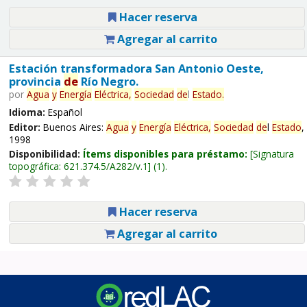
Hacer reserva
Agregar al carrito
Estación transformadora San Antonio Oeste,
provincia
de
Río Negro.
por
Agua
y
Energía
Eléctrica,
Sociedad
de
l
Estado
.
Idioma:
Español
Editor:
Buenos Aires:
Agua
y
Energía
Eléctrica,
Sociedad
de
l
Estado
,
1998
Disponibilidad:
Ítems disponibles para préstamo:
Signatura
topográfica:
621.374.5/A282/v.1
(1).
Hacer reserva
Agregar al carrito