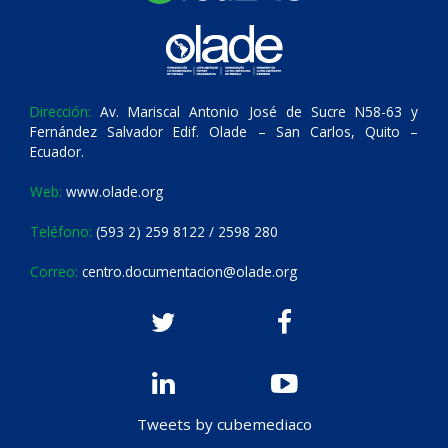
Dirección:
Av. Mariscal Antonio José de Sucre N58-63 y
Fernández Salvador Edif. Olade – San Carlos, Quito –
Ecuador.
Web:
www.olade.org
Teléfono:
(593 2) 259 8122 / 2598 280
Correo:
centro.documentacion@olade.org
Tweets by cubemediaco