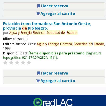
Hacer reserva
Agregar al carrito
Estación transformadora San Antonio Oeste,
provincia
de
Río Negro.
por
Agua
y
Energía
Eléctrica,
Sociedad
de
l
Estado
.
Idioma:
Español
Editor:
Buenos Aires:
Agua
y
Energía
Eléctrica,
Sociedad
de
l
Estado
,
1998
Disponibilidad:
Ítems disponibles para préstamo:
Signatura
topográfica:
621.374.5/A282/v.1
(1).
Hacer reserva
Agregar al carrito