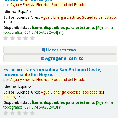
por
Agua
y
Energía
Eléctrica,
Sociedad
de
l
Estado
.
Idioma:
Español
Editor:
Buenos Aires:
Agua
y
Energía
Eléctrica,
Sociedad
de
l
Estado
,
1988
Disponibilidad:
Ítems disponibles para préstamo:
Signatura
topográfica:
621.374.5/A282/v.4
(1).
Hacer reserva
Agregar al carrito
Estacion transformadora San Antonio Oeste,
provincia
de
Río Negro.
por
Agua
y
Energía
Eléctrica,
Sociedad
de
l
Estado
.
Idioma:
Español
Editor:
Buenos Aires:
Agua
y
energía
eléctrica,
sociedad
de
l
estado
, 1988
Disponibilidad:
Ítems disponibles para préstamo:
Signatura
topográfica:
621.374.5/A282/v.3
(1).