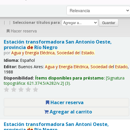
|
|
Seleccionar títulos para:
Hacer reserva
Estación transformadora San Antonio Oeste,
provincia
de
Río Negro
por
Agua
y
Energía
Eléctrica,
Sociedad
de
l
Estado
.
Idioma:
Español
Editor:
Buenos Aires:
Agua
y
Energía
Eléctrica,
Sociedad
de
l
Estado
,
1988
Disponibilidad:
Ítems disponibles para préstamo:
Signatura
topográfica:
621.374.5/A282/v.2
(3).
Hacer reserva
Agregar al carrito
Estación transformadora San Antoni Oeste,
provincia
de
Río Negro