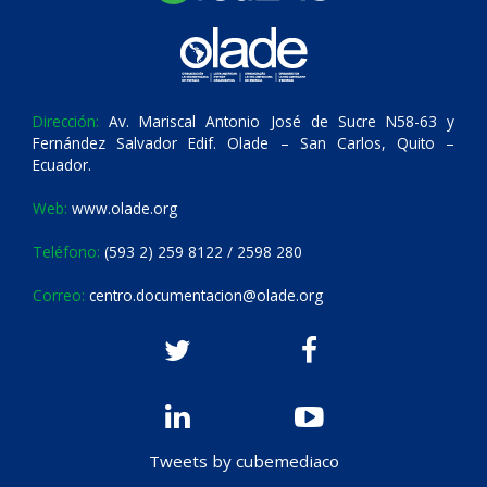
Dirección:
Av. Mariscal Antonio José de Sucre N58-63 y
Fernández Salvador Edif. Olade – San Carlos, Quito –
Ecuador.
Web:
www.olade.org
Teléfono:
(593 2) 259 8122 / 2598 280
Correo:
centro.documentacion@olade.org
Tweets by cubemediaco