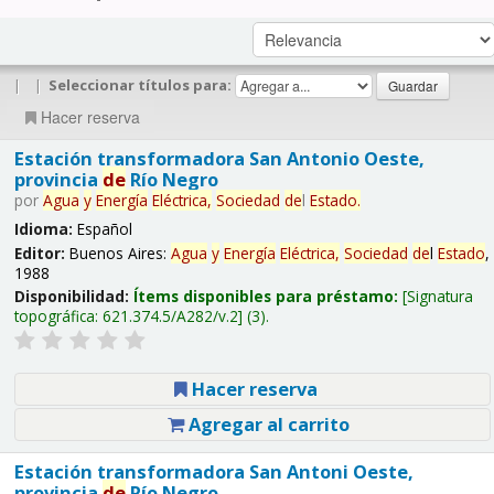
|
|
Seleccionar títulos para:
Hacer reserva
Estación transformadora San Antonio Oeste,
provincia
de
Río Negro
por
Agua
y
Energía
Eléctrica,
Sociedad
de
l
Estado
.
Idioma:
Español
Editor:
Buenos Aires:
Agua
y
Energía
Eléctrica,
Sociedad
de
l
Estado
,
1988
Disponibilidad:
Ítems disponibles para préstamo:
Signatura
topográfica:
621.374.5/A282/v.2
(3).
Hacer reserva
Agregar al carrito
Estación transformadora San Antoni Oeste,
provincia
de
Río Negro