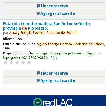
Hacer reserva
Agregar al carrito
Estación transformadora San Antonio Oeste,
provincia
de
Río Negro.
por
Agua
y
Energía
Eléctrica,
Sociedad
de
l
Estado
.
Idioma:
Español
Editor:
Buenos Aires:
Agua
y
Energía
Eléctrica,
Sociedad
de
l
Estado
,
1998
Disponibilidad:
Ítems disponibles para préstamo:
Signatura
topográfica:
621.374.5/A282/v.1
(1).
Hacer reserva
Agregar al carrito