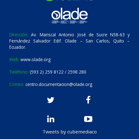
Dirección:
Av. Mariscal Antonio José de Sucre N58-63 y
Fernández Salvador Edif. Olade – San Carlos, Quito –
Ecuador.
Web:
www.olade.org
Teléfono:
(593 2) 259 8122 / 2598 280
Correo:
centro.documentacion@olade.org
Tweets by cubemediaco