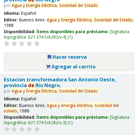
por
Agua
y
Energía
Eléctrica,
Sociedad
de
l
Estado
.
Idioma:
Español
Editor:
Buenos Aires:
Agua
y
Energía
Eléctrica,
Sociedad
de
l
Estado
,
1988
Disponibilidad:
Ítems disponibles para préstamo:
Signatura
topográfica:
621.374.5/A282/v.4
(1).
Hacer reserva
Agregar al carrito
Estacion transformadora San Antonio Oeste,
provincia
de
Río Negro.
por
Agua
y
Energía
Eléctrica,
Sociedad
de
l
Estado
.
Idioma:
Español
Editor:
Buenos Aires:
Agua
y
energía
eléctrica,
sociedad
de
l
estado
, 1988
Disponibilidad:
Ítems disponibles para préstamo:
Signatura
topográfica:
621.374.5/A282/v.3
(1).