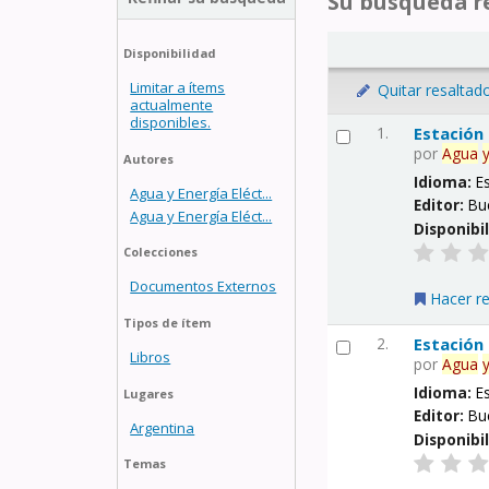
Su búsqueda re
Disponibilidad
Limitar a ítems
Quitar resaltad
actualmente
disponibles.
1.
Estación
por
Agua
Autores
Idioma:
E
Agua y Energía Eléct...
Editor:
Bu
Agua y Energía Eléct...
Disponibi
Colecciones
Documentos Externos
Hacer r
Tipos de ítem
2.
Estación
Libros
por
Agua
Idioma:
E
Lugares
Editor:
Bu
Argentina
Disponibi
Temas