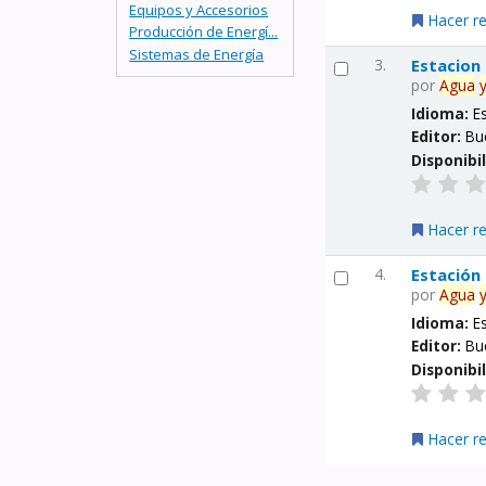
Equipos y Accesorios
Hacer r
Producción de Energí...
Sistemas de Energía
3.
Estacion
por
Agua
Idioma:
E
Editor:
Bu
Disponibi
Hacer r
4.
Estación
por
Agua
Idioma:
E
Editor:
Bu
Disponibi
Hacer r