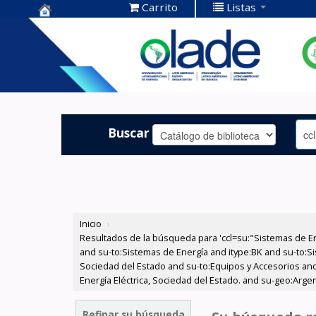
Carrito
Listas
Centro de
Documentación
OLADE -
Buscar
Inicio
›
Resultados de la búsqueda para 'ccl=su:"Sistemas de E
and su-to:Sistemas de Energía and itype:BK and su-to:Si
Sociedad del Estado and su-to:Equipos y Accesorios and
Energía Eléctrica, Sociedad del Estado. and su-geo:Arge
Refinar su búsqueda