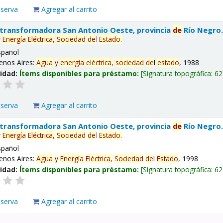
eserva
Agregar al carrito
 transformadora San Antonio Oeste, provincia
de
Río Negro
y
Energía
Eléctrica,
Sociedad
de
l
Estado
.
spañol
enos Aires:
Agua
y
energía
eléctrica,
sociedad
de
l
estado
, 1988
lidad:
Ítems disponibles para préstamo:
Signatura topográfica:
62
eserva
Agregar al carrito
 transformadora San Antonio Oeste, provincia
de
Río Negro
y
Energía
Eléctrica,
Sociedad
de
l
Estado
.
spañol
enos Aires:
Agua
y
Energía
Eléctrica,
Sociedad
de
l
Estado
, 1998
lidad:
Ítems disponibles para préstamo:
Signatura topográfica:
62
eserva
Agregar al carrito