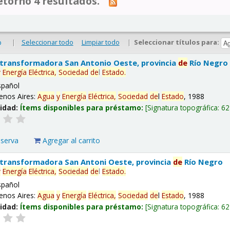
tornó 4 resultados.
|
Seleccionar todo
Limpiar todo
|
Seleccionar títulos para:
o
 transformadora San Antonio Oeste, provincia
de
Río Negro
y
Energía
Eléctrica,
Sociedad
de
l
Estado
.
spañol
enos Aires:
Agua
y
Energía
Eléctrica,
Sociedad
de
l
Estado
, 1988
lidad:
Ítems disponibles para préstamo:
Signatura topográfica:
62
eserva
Agregar al carrito
 transformadora San Antoni Oeste, provincia
de
Río Negro
y
Energía
Eléctrica,
Sociedad
de
l
Estado
.
spañol
enos Aires:
Agua
y
Energía
Eléctrica,
Sociedad
de
l
Estado
, 1988
lidad:
Ítems disponibles para préstamo:
Signatura topográfica:
62