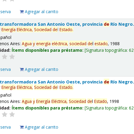
eserva
Agregar al carrito
 transformadora San Antonio Oeste, provincia
de
Río Negro
y
Energía
Eléctrica,
Sociedad
de
l
Estado
.
spañol
enos Aires:
Agua
y
energía
eléctrica,
sociedad
de
l
estado
, 1988
lidad:
Ítems disponibles para préstamo:
Signatura topográfica:
62
eserva
Agregar al carrito
 transformadora San Antonio Oeste, provincia
de
Río Negro
y
Energía
Eléctrica,
Sociedad
de
l
Estado
.
spañol
enos Aires:
Agua
y
Energía
Eléctrica,
Sociedad
de
l
Estado
, 1998
lidad:
Ítems disponibles para préstamo:
Signatura topográfica:
62
eserva
Agregar al carrito