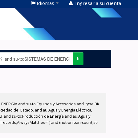
Idiomas
Ingresar a su cuenta
Ir
E ENERGIA and su-to:Equipos y Accesorios and itype:BK
iedad del Estado. and au:Agua y Energía Eléctrica,
XT and su-to:Producción de Energía and au:Agua y
llrecords,AlwaysMatches='') and (not-onloan-count,st-