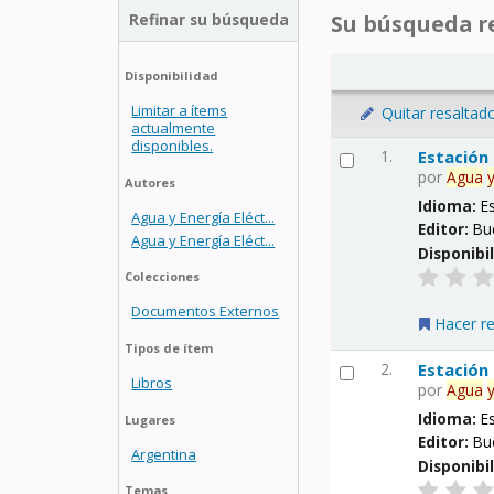
Refinar su búsqueda
Su búsqueda re
Disponibilidad
Limitar a ítems
Quitar resaltad
actualmente
disponibles.
1.
Estación
por
Agua
Autores
Idioma:
E
Agua y Energía Eléct...
Editor:
Bu
Agua y Energía Eléct...
Disponibi
Colecciones
Documentos Externos
Hacer r
Tipos de ítem
2.
Estación
Libros
por
Agua
Idioma:
E
Lugares
Editor:
Bu
Argentina
Disponibi
Temas