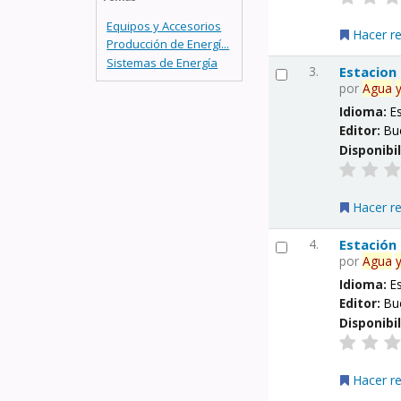
Equipos y Accesorios
Hacer r
Producción de Energí...
Sistemas de Energía
3.
Estacion
por
Agua
Idioma:
E
Editor:
Bu
Disponibi
Hacer r
4.
Estación
por
Agua
Idioma:
E
Editor:
Bu
Disponibi
Hacer r