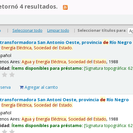
tornó 4 resultados.
|
Seleccionar todo
Limpiar todo
|
Seleccionar títulos para:
o
 transformadora San Antonio Oeste, provincia
de
Río Negro
y
Energía
Eléctrica,
Sociedad
de
l
Estado
.
spañol
enos Aires:
Agua
y
Energía
Eléctrica,
Sociedad
de
l
Estado
, 1988
lidad:
Ítems disponibles para préstamo:
Signatura topográfica:
62
eserva
Agregar al carrito
 transformadora San Antoni Oeste, provincia
de
Río Negro
y
Energía
Eléctrica,
Sociedad
de
l
Estado
.
spañol
enos Aires:
Agua
y
Energía
Eléctrica,
Sociedad
de
l
Estado
, 1988
lidad:
Ítems disponibles para préstamo:
Signatura topográfica:
62