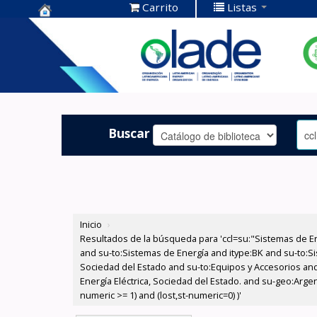
Carrito
Listas
Centro de
Documentación
OLADE -
Buscar
Inicio
›
Resultados de la búsqueda para 'ccl=su:"Sistemas de E
and su-to:Sistemas de Energía and itype:BK and su-to:Si
Sociedad del Estado and su-to:Equipos y Accesorios and
Energía Eléctrica, Sociedad del Estado. and su-geo:Arge
numeric >= 1) and (lost,st-numeric=0) )'