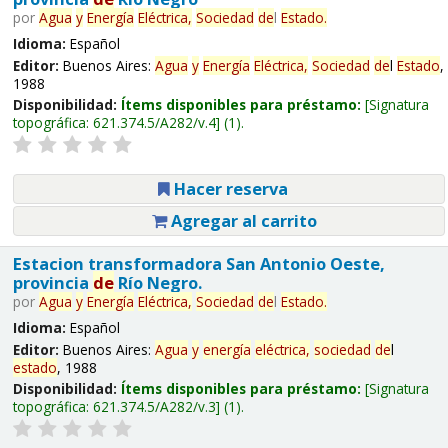
por
Agua
y
Energía
Eléctrica,
Sociedad
de
l
Estado
.
Idioma:
Español
Editor:
Buenos Aires:
Agua
y
Energía
Eléctrica,
Sociedad
de
l
Estado
,
1988
Disponibilidad:
Ítems disponibles para préstamo:
Signatura
topográfica:
621.374.5/A282/v.4
(1).
Hacer reserva
Agregar al carrito
Estacion transformadora San Antonio Oeste,
provincia
de
Río Negro.
por
Agua
y
Energía
Eléctrica,
Sociedad
de
l
Estado
.
Idioma:
Español
Editor:
Buenos Aires:
Agua
y
energía
eléctrica,
sociedad
de
l
estado
, 1988
Disponibilidad:
Ítems disponibles para préstamo:
Signatura
topográfica:
621.374.5/A282/v.3
(1).