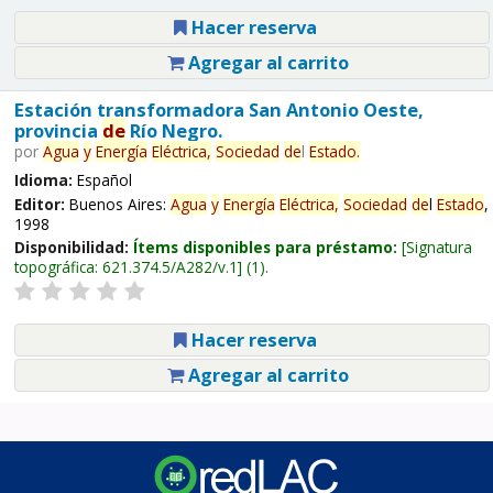
Hacer reserva
Agregar al carrito
Estación transformadora San Antonio Oeste,
provincia
de
Río Negro.
por
Agua
y
Energía
Eléctrica,
Sociedad
de
l
Estado
.
Idioma:
Español
Editor:
Buenos Aires:
Agua
y
Energía
Eléctrica,
Sociedad
de
l
Estado
,
1998
Disponibilidad:
Ítems disponibles para préstamo:
Signatura
topográfica:
621.374.5/A282/v.1
(1).
Hacer reserva
Agregar al carrito