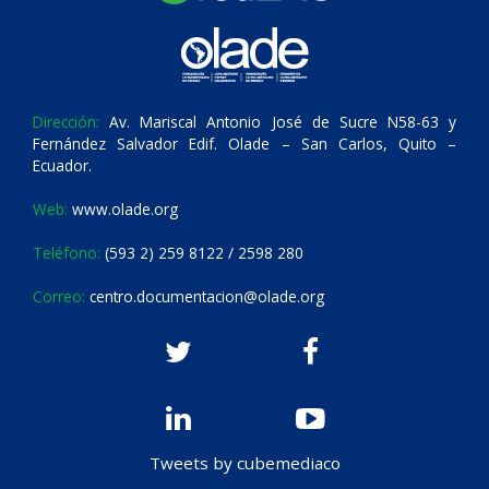
Dirección:
Av. Mariscal Antonio José de Sucre N58-63 y
Fernández Salvador Edif. Olade – San Carlos, Quito –
Ecuador.
Web:
www.olade.org
Teléfono:
(593 2) 259 8122 / 2598 280
Correo:
centro.documentacion@olade.org
Tweets by cubemediaco