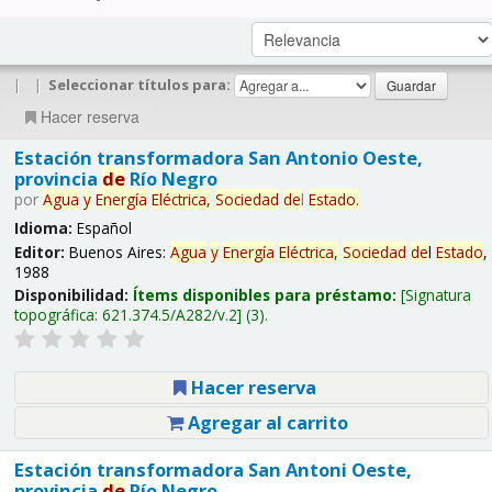
|
|
Seleccionar títulos para:
Hacer reserva
Estación transformadora San Antonio Oeste,
provincia
de
Río Negro
por
Agua
y
Energía
Eléctrica,
Sociedad
de
l
Estado
.
Idioma:
Español
Editor:
Buenos Aires:
Agua
y
Energía
Eléctrica,
Sociedad
de
l
Estado
,
1988
Disponibilidad:
Ítems disponibles para préstamo:
Signatura
topográfica:
621.374.5/A282/v.2
(3).
Hacer reserva
Agregar al carrito
Estación transformadora San Antoni Oeste,
provincia
de
Río Negro