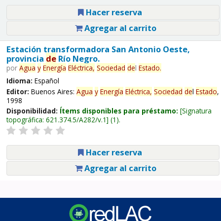
Hacer reserva
Agregar al carrito
Estación transformadora San Antonio Oeste,
provincia
de
Río Negro.
por
Agua
y
Energía
Eléctrica,
Sociedad
de
l
Estado
.
Idioma:
Español
Editor:
Buenos Aires:
Agua
y
Energía
Eléctrica,
Sociedad
de
l
Estado
,
1998
Disponibilidad:
Ítems disponibles para préstamo:
Signatura
topográfica:
621.374.5/A282/v.1
(1).
Hacer reserva
Agregar al carrito