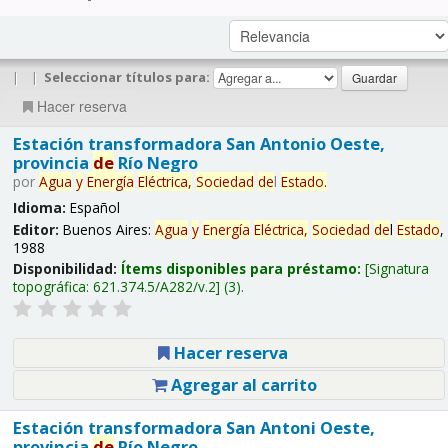
|
|
Seleccionar títulos para:
Hacer reserva
Estación transformadora San Antonio Oeste,
provincia
de
Río Negro
por
Agua
y
Energía
Eléctrica,
Sociedad
de
l
Estado
.
Idioma:
Español
Editor:
Buenos Aires:
Agua
y
Energía
Eléctrica,
Sociedad
de
l
Estado
,
1988
Disponibilidad:
Ítems disponibles para préstamo:
Signatura
topográfica:
621.374.5/A282/v.2
(3).
Hacer reserva
Agregar al carrito
Estación transformadora San Antoni Oeste,
provincia
de
Río Negro