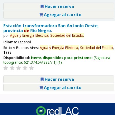
Hacer reserva
Agregar al carrito
Estación transformadora San Antonio Oeste,
provincia
de
Río Negro.
por
Agua
y
Energía
Eléctrica,
Sociedad
de
l
Estado
.
Idioma:
Español
Editor:
Buenos Aires:
Agua
y
Energía
Eléctrica,
Sociedad
de
l
Estado
,
1998
Disponibilidad:
Ítems disponibles para préstamo:
Signatura
topográfica:
621.374.5/A282/v.1
(1).
Hacer reserva
Agregar al carrito