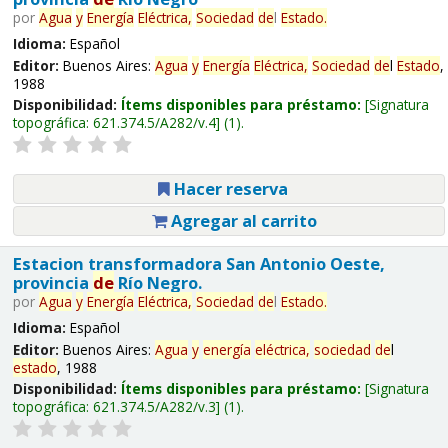
por
Agua
y
Energía
Eléctrica,
Sociedad
de
l
Estado
.
Idioma:
Español
Editor:
Buenos Aires:
Agua
y
Energía
Eléctrica,
Sociedad
de
l
Estado
,
1988
Disponibilidad:
Ítems disponibles para préstamo:
Signatura
topográfica:
621.374.5/A282/v.4
(1).
Hacer reserva
Agregar al carrito
Estacion transformadora San Antonio Oeste,
provincia
de
Río Negro.
por
Agua
y
Energía
Eléctrica,
Sociedad
de
l
Estado
.
Idioma:
Español
Editor:
Buenos Aires:
Agua
y
energía
eléctrica,
sociedad
de
l
estado
, 1988
Disponibilidad:
Ítems disponibles para préstamo:
Signatura
topográfica:
621.374.5/A282/v.3
(1).