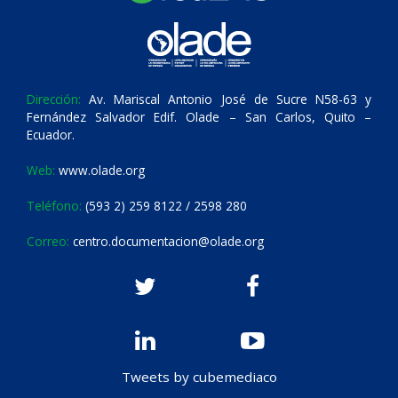
Dirección:
Av. Mariscal Antonio José de Sucre N58-63 y
Fernández Salvador Edif. Olade – San Carlos, Quito –
Ecuador.
Web:
www.olade.org
Teléfono:
(593 2) 259 8122 / 2598 280
Correo:
centro.documentacion@olade.org
Tweets by cubemediaco