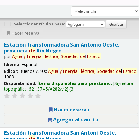
|
|
Seleccionar títulos para:
Hacer reserva
Estación transformadora San Antonio Oeste,
provincia
de
Río Negro
por
Agua
y
Energía
Eléctrica,
Sociedad
de
l
Estado
.
Idioma:
Español
Editor:
Buenos Aires:
Agua
y
Energía
Eléctrica,
Sociedad
de
l
Estado
,
1988
Disponibilidad:
Ítems disponibles para préstamo:
Signatura
topográfica:
621.374.5/A282/v.2
(3).
Hacer reserva
Agregar al carrito
Estación transformadora San Antoni Oeste,
provincia
de
Río Negro