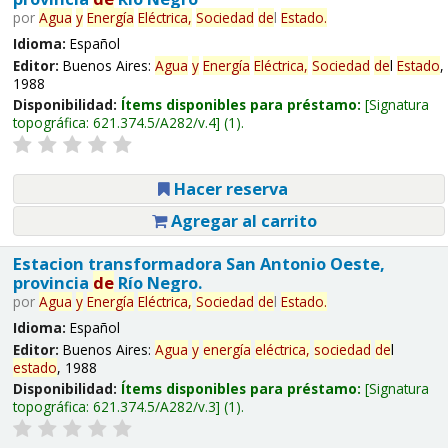
por
Agua
y
Energía
Eléctrica,
Sociedad
de
l
Estado
.
Idioma:
Español
Editor:
Buenos Aires:
Agua
y
Energía
Eléctrica,
Sociedad
de
l
Estado
,
1988
Disponibilidad:
Ítems disponibles para préstamo:
Signatura
topográfica:
621.374.5/A282/v.4
(1).
Hacer reserva
Agregar al carrito
Estacion transformadora San Antonio Oeste,
provincia
de
Río Negro.
por
Agua
y
Energía
Eléctrica,
Sociedad
de
l
Estado
.
Idioma:
Español
Editor:
Buenos Aires:
Agua
y
energía
eléctrica,
sociedad
de
l
estado
, 1988
Disponibilidad:
Ítems disponibles para préstamo:
Signatura
topográfica:
621.374.5/A282/v.3
(1).