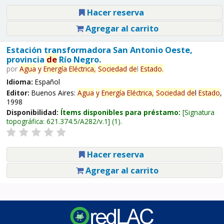
Hacer reserva
Agregar al carrito
Estación transformadora San Antonio Oeste,
provincia
de
Río Negro.
por
Agua
y
Energía
Eléctrica,
Sociedad
de
l
Estado
.
Idioma:
Español
Editor:
Buenos Aires:
Agua
y
Energía
Eléctrica,
Sociedad
de
l
Estado
,
1998
Disponibilidad:
Ítems disponibles para préstamo:
Signatura
topográfica:
621.374.5/A282/v.1
(1).
Hacer reserva
Agregar al carrito