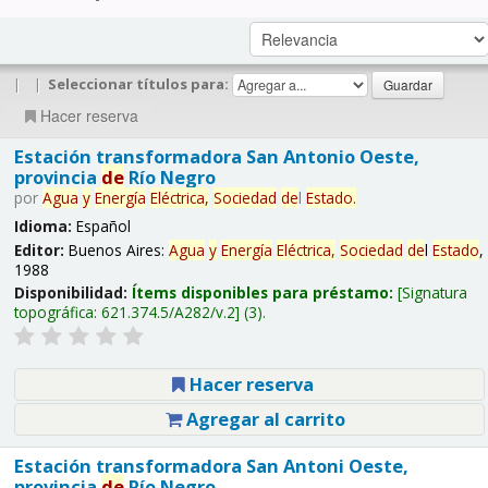
|
|
Seleccionar títulos para:
Hacer reserva
Estación transformadora San Antonio Oeste,
provincia
de
Río Negro
por
Agua
y
Energía
Eléctrica,
Sociedad
de
l
Estado
.
Idioma:
Español
Editor:
Buenos Aires:
Agua
y
Energía
Eléctrica,
Sociedad
de
l
Estado
,
1988
Disponibilidad:
Ítems disponibles para préstamo:
Signatura
topográfica:
621.374.5/A282/v.2
(3).
Hacer reserva
Agregar al carrito
Estación transformadora San Antoni Oeste,
provincia
de
Río Negro