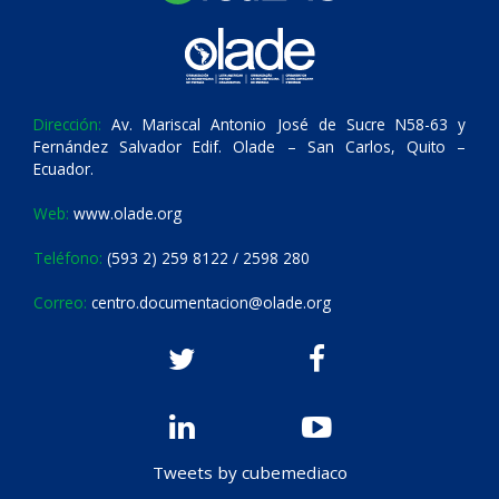
Dirección:
Av. Mariscal Antonio José de Sucre N58-63 y
Fernández Salvador Edif. Olade – San Carlos, Quito –
Ecuador.
Web:
www.olade.org
Teléfono:
(593 2) 259 8122 / 2598 280
Correo:
centro.documentacion@olade.org
Tweets by cubemediaco