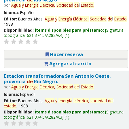
por
Agua
y
Energía
Eléctrica,
Sociedad
de
l
Estado
.
Idioma:
Español
Editor:
Buenos Aires:
Agua
y
Energía
Eléctrica,
Sociedad
de
l
Estado
,
1988
Disponibilidad:
Ítems disponibles para préstamo:
Signatura
topográfica:
621.374.5/A282/v.4
(1).
Hacer reserva
Agregar al carrito
Estacion transformadora San Antonio Oeste,
provincia
de
Río Negro.
por
Agua
y
Energía
Eléctrica,
Sociedad
de
l
Estado
.
Idioma:
Español
Editor:
Buenos Aires:
Agua
y
energía
eléctrica,
sociedad
de
l
estado
, 1988
Disponibilidad:
Ítems disponibles para préstamo:
Signatura
topográfica:
621.374.5/A282/v.3
(1).