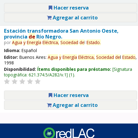
Hacer reserva
Agregar al carrito
Estación transformadora San Antonio Oeste,
provincia
de
Río Negro.
por
Agua
y
Energía
Eléctrica,
Sociedad
de
l
Estado
.
Idioma:
Español
Editor:
Buenos Aires:
Agua
y
Energía
Eléctrica,
Sociedad
de
l
Estado
,
1998
Disponibilidad:
Ítems disponibles para préstamo:
Signatura
topográfica:
621.374.5/A282/v.1
(1).
Hacer reserva
Agregar al carrito