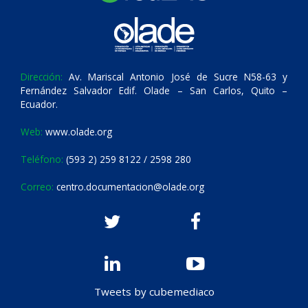
Dirección:
Av. Mariscal Antonio José de Sucre N58-63 y
Fernández Salvador Edif. Olade – San Carlos, Quito –
Ecuador.
Web:
www.olade.org
Teléfono:
(593 2) 259 8122 / 2598 280
Correo:
centro.documentacion@olade.org
Tweets by cubemediaco