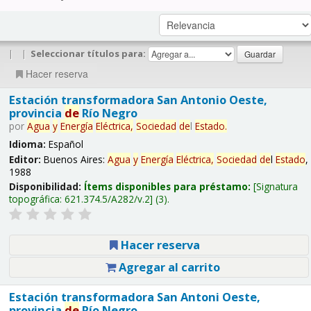
|
|
Seleccionar títulos para:
Hacer reserva
Estación transformadora San Antonio Oeste,
provincia
de
Río Negro
por
Agua
y
Energía
Eléctrica,
Sociedad
de
l
Estado
.
Idioma:
Español
Editor:
Buenos Aires:
Agua
y
Energía
Eléctrica,
Sociedad
de
l
Estado
,
1988
Disponibilidad:
Ítems disponibles para préstamo:
Signatura
topográfica:
621.374.5/A282/v.2
(3).
Hacer reserva
Agregar al carrito
Estación transformadora San Antoni Oeste,
provincia
de
Río Negro