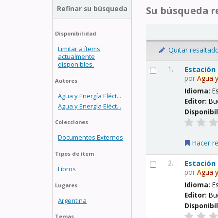
Refinar su búsqueda
Su búsqueda re
Disponibilidad
Limitar a ítems
Quitar resaltad
actualmente
disponibles.
1.
Estación
por
Agua
Autores
Idioma:
E
Agua y Energía Eléct...
Editor:
Bu
Agua y Energía Eléct...
Disponibi
Colecciones
Documentos Externos
Hacer r
Tipos de ítem
2.
Estación
Libros
por
Agua
Idioma:
E
Lugares
Editor:
Bu
Argentina
Disponibi
Temas