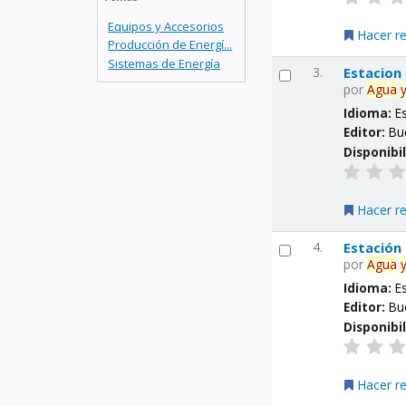
Equipos y Accesorios
Hacer r
Producción de Energí...
Sistemas de Energía
3.
Estacion
por
Agua
Idioma:
E
Editor:
Bu
Disponibi
Hacer r
4.
Estación
por
Agua
Idioma:
E
Editor:
Bu
Disponibi
Hacer r