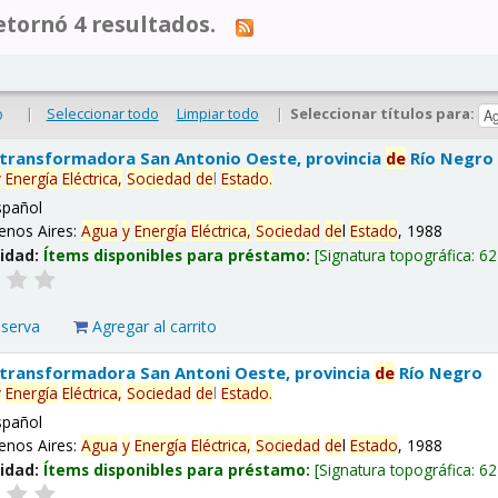
tornó 4 resultados.
|
Seleccionar todo
Limpiar todo
|
Seleccionar títulos para:
o
 transformadora San Antonio Oeste, provincia
de
Río Negro
y
Energía
Eléctrica,
Sociedad
de
l
Estado
.
spañol
enos Aires:
Agua
y
Energía
Eléctrica,
Sociedad
de
l
Estado
, 1988
lidad:
Ítems disponibles para préstamo:
Signatura topográfica:
62
eserva
Agregar al carrito
 transformadora San Antoni Oeste, provincia
de
Río Negro
y
Energía
Eléctrica,
Sociedad
de
l
Estado
.
spañol
enos Aires:
Agua
y
Energía
Eléctrica,
Sociedad
de
l
Estado
, 1988
lidad:
Ítems disponibles para préstamo:
Signatura topográfica:
62