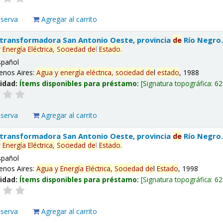
eserva
Agregar al carrito
 transformadora San Antonio Oeste, provincia
de
Río Negro
y
Energía
Eléctrica,
Sociedad
de
l
Estado
.
spañol
enos Aires:
Agua
y
energía
eléctrica,
sociedad
de
l
estado
, 1988
lidad:
Ítems disponibles para préstamo:
Signatura topográfica:
62
eserva
Agregar al carrito
 transformadora San Antonio Oeste, provincia
de
Río Negro
y
Energía
Eléctrica,
Sociedad
de
l
Estado
.
spañol
enos Aires:
Agua
y
Energía
Eléctrica,
Sociedad
de
l
Estado
, 1998
lidad:
Ítems disponibles para préstamo:
Signatura topográfica:
62
eserva
Agregar al carrito