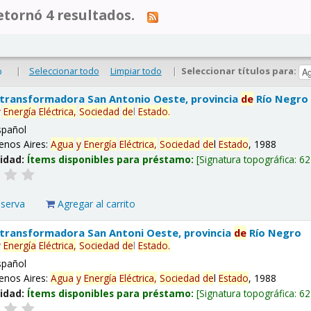
tornó 4 resultados.
|
Seleccionar todo
Limpiar todo
|
Seleccionar títulos para:
o
 transformadora San Antonio Oeste, provincia
de
Río Negro
y
Energía
Eléctrica,
Sociedad
de
l
Estado
.
spañol
enos Aires:
Agua
y
Energía
Eléctrica,
Sociedad
de
l
Estado
, 1988
lidad:
Ítems disponibles para préstamo:
Signatura topográfica:
62
eserva
Agregar al carrito
 transformadora San Antoni Oeste, provincia
de
Río Negro
y
Energía
Eléctrica,
Sociedad
de
l
Estado
.
spañol
enos Aires:
Agua
y
Energía
Eléctrica,
Sociedad
de
l
Estado
, 1988
lidad:
Ítems disponibles para préstamo:
Signatura topográfica:
62