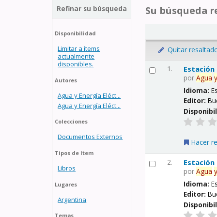
Refinar su búsqueda
Su búsqueda re
Disponibilidad
Limitar a ítems
Quitar resaltad
actualmente
disponibles.
1.
Estación
por
Agua
Autores
Idioma:
E
Agua y Energía Eléct...
Editor:
Bu
Agua y Energía Eléct...
Disponibi
Colecciones
Documentos Externos
Hacer r
Tipos de ítem
2.
Estación
Libros
por
Agua
Idioma:
E
Lugares
Editor:
Bu
Argentina
Disponibi
Temas