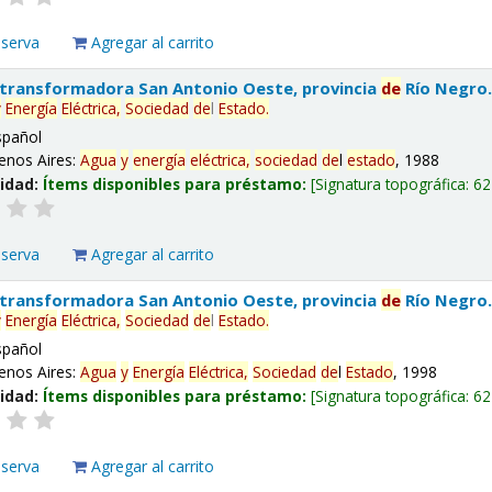
eserva
Agregar al carrito
 transformadora San Antonio Oeste, provincia
de
Río Negro
y
Energía
Eléctrica,
Sociedad
de
l
Estado
.
spañol
enos Aires:
Agua
y
energía
eléctrica,
sociedad
de
l
estado
, 1988
lidad:
Ítems disponibles para préstamo:
Signatura topográfica:
62
eserva
Agregar al carrito
 transformadora San Antonio Oeste, provincia
de
Río Negro
y
Energía
Eléctrica,
Sociedad
de
l
Estado
.
spañol
enos Aires:
Agua
y
Energía
Eléctrica,
Sociedad
de
l
Estado
, 1998
lidad:
Ítems disponibles para préstamo:
Signatura topográfica:
62
eserva
Agregar al carrito