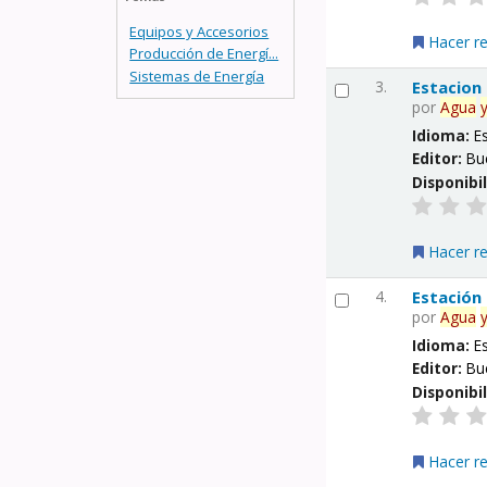
Equipos y Accesorios
Hacer r
Producción de Energí...
Sistemas de Energía
3.
Estacion
por
Agua
Idioma:
E
Editor:
Bu
Disponibi
Hacer r
4.
Estación
por
Agua
Idioma:
E
Editor:
Bu
Disponibi
Hacer r