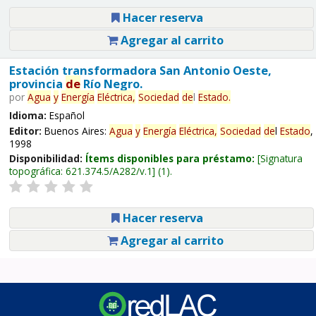
Hacer reserva
Agregar al carrito
Estación transformadora San Antonio Oeste,
provincia
de
Río Negro.
por
Agua
y
Energía
Eléctrica,
Sociedad
de
l
Estado
.
Idioma:
Español
Editor:
Buenos Aires:
Agua
y
Energía
Eléctrica,
Sociedad
de
l
Estado
,
1998
Disponibilidad:
Ítems disponibles para préstamo:
Signatura
topográfica:
621.374.5/A282/v.1
(1).
Hacer reserva
Agregar al carrito