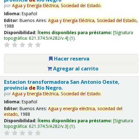
por
Agua
y
Energía
Eléctrica,
Sociedad
de
l
Estado
.
Idioma:
Español
Editor:
Buenos Aires:
Agua
y
Energía
Eléctrica,
Sociedad
de
l
Estado
,
1988
Disponibilidad:
Ítems disponibles para préstamo:
Signatura
topográfica:
621.374.5/A282/v.4
(1).
Hacer reserva
Agregar al carrito
Estacion transformadora San Antonio Oeste,
provincia
de
Río Negro.
por
Agua
y
Energía
Eléctrica,
Sociedad
de
l
Estado
.
Idioma:
Español
Editor:
Buenos Aires:
Agua
y
energía
eléctrica,
sociedad
de
l
estado
, 1988
Disponibilidad:
Ítems disponibles para préstamo:
Signatura
topográfica:
621.374.5/A282/v.3
(1).