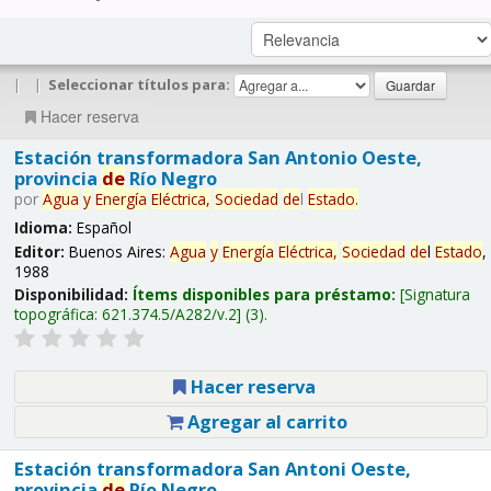
|
|
Seleccionar títulos para:
Hacer reserva
Estación transformadora San Antonio Oeste,
provincia
de
Río Negro
por
Agua
y
Energía
Eléctrica,
Sociedad
de
l
Estado
.
Idioma:
Español
Editor:
Buenos Aires:
Agua
y
Energía
Eléctrica,
Sociedad
de
l
Estado
,
1988
Disponibilidad:
Ítems disponibles para préstamo:
Signatura
topográfica:
621.374.5/A282/v.2
(3).
Hacer reserva
Agregar al carrito
Estación transformadora San Antoni Oeste,
provincia
de
Río Negro