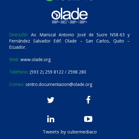
Dirección:
Av. Mariscal Antonio José de Sucre N58-63 y
Fernández Salvador Edif. Olade – San Carlos, Quito –
Ecuador.
Web:
www.olade.org
Teléfono:
(593 2) 259 8122 / 2598 280
Correo:
centro.documentacion@olade.org
Tweets by cubemediaco