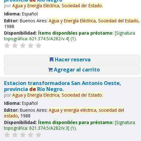
por
Agua
y
Energía
Eléctrica,
Sociedad
de
l
Estado
.
Idioma:
Español
Editor:
Buenos Aires:
Agua
y
Energía
Eléctrica,
Sociedad
de
l
Estado
,
1988
Disponibilidad:
Ítems disponibles para préstamo:
Signatura
topográfica:
621.374.5/A282/v.4
(1).
Hacer reserva
Agregar al carrito
Estacion transformadora San Antonio Oeste,
provincia
de
Río Negro.
por
Agua
y
Energía
Eléctrica,
Sociedad
de
l
Estado
.
Idioma:
Español
Editor:
Buenos Aires:
Agua
y
energía
eléctrica,
sociedad
de
l
estado
, 1988
Disponibilidad:
Ítems disponibles para préstamo:
Signatura
topográfica:
621.374.5/A282/v.3
(1).