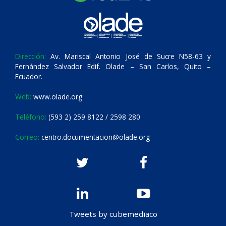
Dirección:
Av. Mariscal Antonio José de Sucre N58-63 y
Fernández Salvador Edif. Olade – San Carlos, Quito –
Ecuador.
Web:
www.olade.org
Teléfono:
(593 2) 259 8122 / 2598 280
Correo:
centro.documentacion@olade.org
Tweets by cubemediaco