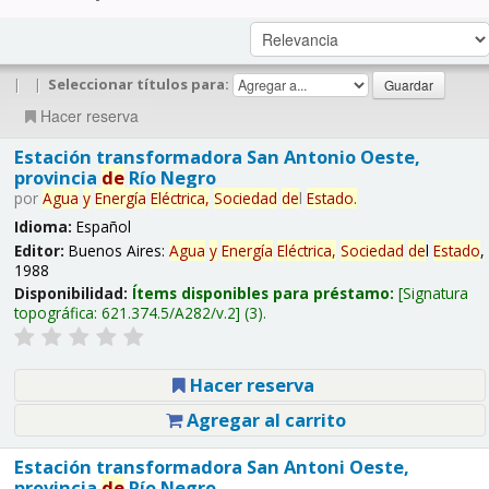
|
|
Seleccionar títulos para:
Hacer reserva
Estación transformadora San Antonio Oeste,
provincia
de
Río Negro
por
Agua
y
Energía
Eléctrica,
Sociedad
de
l
Estado
.
Idioma:
Español
Editor:
Buenos Aires:
Agua
y
Energía
Eléctrica,
Sociedad
de
l
Estado
,
1988
Disponibilidad:
Ítems disponibles para préstamo:
Signatura
topográfica:
621.374.5/A282/v.2
(3).
Hacer reserva
Agregar al carrito
Estación transformadora San Antoni Oeste,
provincia
de
Río Negro