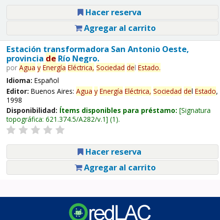
Hacer reserva
Agregar al carrito
Estación transformadora San Antonio Oeste,
provincia
de
Río Negro.
por
Agua
y
Energía
Eléctrica,
Sociedad
de
l
Estado
.
Idioma:
Español
Editor:
Buenos Aires:
Agua
y
Energía
Eléctrica,
Sociedad
de
l
Estado
,
1998
Disponibilidad:
Ítems disponibles para préstamo:
Signatura
topográfica:
621.374.5/A282/v.1
(1).
Hacer reserva
Agregar al carrito