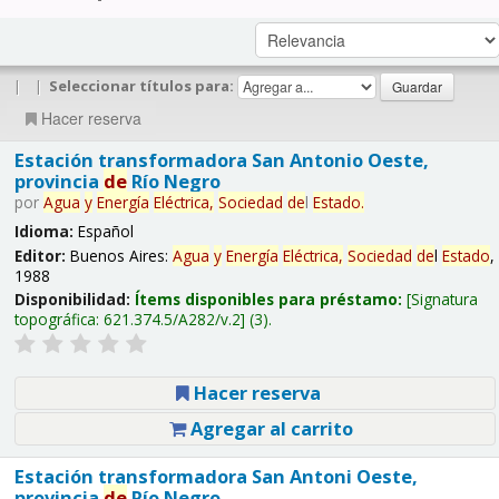
|
|
Seleccionar títulos para:
Hacer reserva
Estación transformadora San Antonio Oeste,
provincia
de
Río Negro
por
Agua
y
Energía
Eléctrica,
Sociedad
de
l
Estado
.
Idioma:
Español
Editor:
Buenos Aires:
Agua
y
Energía
Eléctrica,
Sociedad
de
l
Estado
,
1988
Disponibilidad:
Ítems disponibles para préstamo:
Signatura
topográfica:
621.374.5/A282/v.2
(3).
Hacer reserva
Agregar al carrito
Estación transformadora San Antoni Oeste,
provincia
de
Río Negro