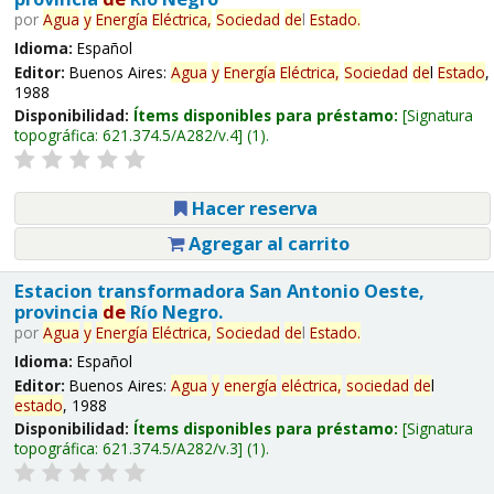
por
Agua
y
Energía
Eléctrica,
Sociedad
de
l
Estado
.
Idioma:
Español
Editor:
Buenos Aires:
Agua
y
Energía
Eléctrica,
Sociedad
de
l
Estado
,
1988
Disponibilidad:
Ítems disponibles para préstamo:
Signatura
topográfica:
621.374.5/A282/v.4
(1).
Hacer reserva
Agregar al carrito
Estacion transformadora San Antonio Oeste,
provincia
de
Río Negro.
por
Agua
y
Energía
Eléctrica,
Sociedad
de
l
Estado
.
Idioma:
Español
Editor:
Buenos Aires:
Agua
y
energía
eléctrica,
sociedad
de
l
estado
, 1988
Disponibilidad:
Ítems disponibles para préstamo:
Signatura
topográfica:
621.374.5/A282/v.3
(1).