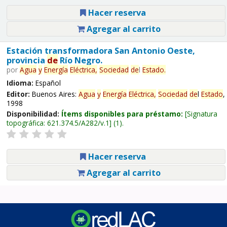
Hacer reserva
Agregar al carrito
Estación transformadora San Antonio Oeste,
provincia
de
Río Negro.
por
Agua
y
Energía
Eléctrica,
Sociedad
de
l
Estado
.
Idioma:
Español
Editor:
Buenos Aires:
Agua
y
Energía
Eléctrica,
Sociedad
de
l
Estado
,
1998
Disponibilidad:
Ítems disponibles para préstamo:
Signatura
topográfica:
621.374.5/A282/v.1
(1).
Hacer reserva
Agregar al carrito