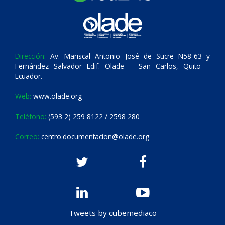
Dirección:
Av. Mariscal Antonio José de Sucre N58-63 y
Fernández Salvador Edif. Olade – San Carlos, Quito –
Ecuador.
Web:
www.olade.org
Teléfono:
(593 2) 259 8122 / 2598 280
Correo:
centro.documentacion@olade.org
Tweets by cubemediaco