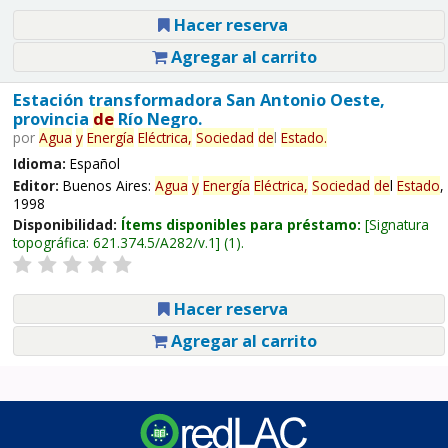
Hacer reserva
Agregar al carrito
Estación transformadora San Antonio Oeste,
provincia
de
Río Negro.
por
Agua
y
Energía
Eléctrica,
Sociedad
de
l
Estado
.
Idioma:
Español
Editor:
Buenos Aires:
Agua
y
Energía
Eléctrica,
Sociedad
de
l
Estado
,
1998
Disponibilidad:
Ítems disponibles para préstamo:
Signatura
topográfica:
621.374.5/A282/v.1
(1).
Hacer reserva
Agregar al carrito