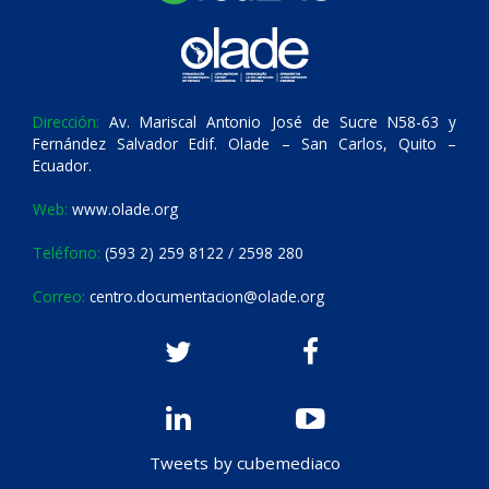
Dirección:
Av. Mariscal Antonio José de Sucre N58-63 y
Fernández Salvador Edif. Olade – San Carlos, Quito –
Ecuador.
Web:
www.olade.org
Teléfono:
(593 2) 259 8122 / 2598 280
Correo:
centro.documentacion@olade.org
Tweets by cubemediaco