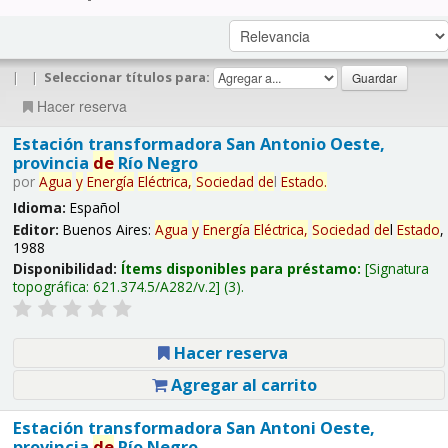
|
|
Seleccionar títulos para:
Hacer reserva
Estación transformadora San Antonio Oeste,
provincia
de
Río Negro
por
Agua
y
Energía
Eléctrica,
Sociedad
de
l
Estado
.
Idioma:
Español
Editor:
Buenos Aires:
Agua
y
Energía
Eléctrica,
Sociedad
de
l
Estado
,
1988
Disponibilidad:
Ítems disponibles para préstamo:
Signatura
topográfica:
621.374.5/A282/v.2
(3).
Hacer reserva
Agregar al carrito
Estación transformadora San Antoni Oeste,
provincia
de
Río Negro