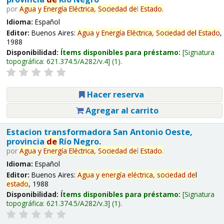
por
Agua
y
Energía
Eléctrica,
Sociedad
de
l
Estado
.
Idioma:
Español
Editor:
Buenos Aires:
Agua
y
Energía
Eléctrica,
Sociedad
de
l
Estado
,
1988
Disponibilidad:
Ítems disponibles para préstamo:
Signatura
topográfica:
621.374.5/A282/v.4
(1).
Hacer reserva
Agregar al carrito
Estacion transformadora San Antonio Oeste,
provincia
de
Río Negro.
por
Agua
y
Energía
Eléctrica,
Sociedad
de
l
Estado
.
Idioma:
Español
Editor:
Buenos Aires:
Agua
y
energía
eléctrica,
sociedad
de
l
estado
, 1988
Disponibilidad:
Ítems disponibles para préstamo:
Signatura
topográfica:
621.374.5/A282/v.3
(1).