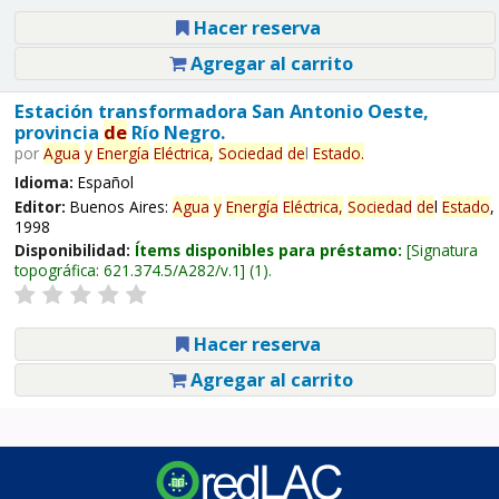
Hacer reserva
Agregar al carrito
Estación transformadora San Antonio Oeste,
provincia
de
Río Negro.
por
Agua
y
Energía
Eléctrica,
Sociedad
de
l
Estado
.
Idioma:
Español
Editor:
Buenos Aires:
Agua
y
Energía
Eléctrica,
Sociedad
de
l
Estado
,
1998
Disponibilidad:
Ítems disponibles para préstamo:
Signatura
topográfica:
621.374.5/A282/v.1
(1).
Hacer reserva
Agregar al carrito