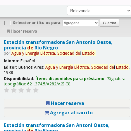
|
|
Seleccionar títulos para:
Hacer reserva
Estación transformadora San Antonio Oeste,
provincia
de
Río Negro
por
Agua
y
Energía
Eléctrica,
Sociedad
de
l
Estado
.
Idioma:
Español
Editor:
Buenos Aires:
Agua
y
Energía
Eléctrica,
Sociedad
de
l
Estado
,
1988
Disponibilidad:
Ítems disponibles para préstamo:
Signatura
topográfica:
621.374.5/A282/v.2
(3).
Hacer reserva
Agregar al carrito
Estación transformadora San Antoni Oeste,
provincia
de
Río Negro