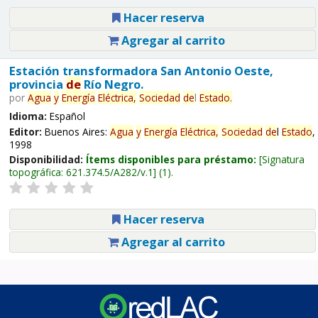
Hacer reserva
Agregar al carrito
Estación transformadora San Antonio Oeste,
provincia
de
Río Negro.
por
Agua
y
Energía
Eléctrica,
Sociedad
de
l
Estado
.
Idioma:
Español
Editor:
Buenos Aires:
Agua
y
Energía
Eléctrica,
Sociedad
de
l
Estado
,
1998
Disponibilidad:
Ítems disponibles para préstamo:
Signatura
topográfica:
621.374.5/A282/v.1
(1).
Hacer reserva
Agregar al carrito