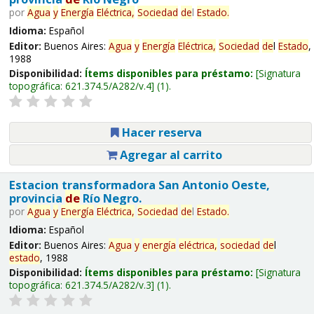
por
Agua
y
Energía
Eléctrica,
Sociedad
de
l
Estado
.
Idioma:
Español
Editor:
Buenos Aires:
Agua
y
Energía
Eléctrica,
Sociedad
de
l
Estado
,
1988
Disponibilidad:
Ítems disponibles para préstamo:
Signatura
topográfica:
621.374.5/A282/v.4
(1).
Hacer reserva
Agregar al carrito
Estacion transformadora San Antonio Oeste,
provincia
de
Río Negro.
por
Agua
y
Energía
Eléctrica,
Sociedad
de
l
Estado
.
Idioma:
Español
Editor:
Buenos Aires:
Agua
y
energía
eléctrica,
sociedad
de
l
estado
, 1988
Disponibilidad:
Ítems disponibles para préstamo:
Signatura
topográfica:
621.374.5/A282/v.3
(1).