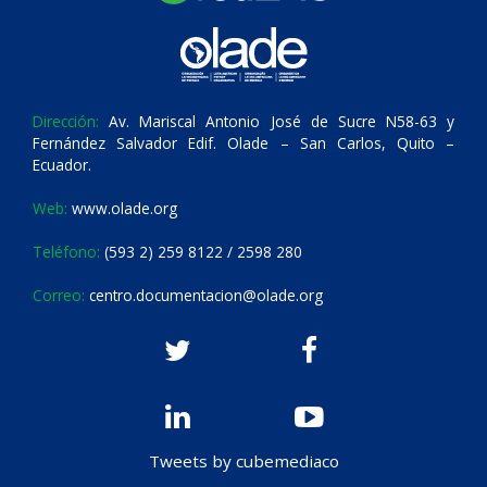
Dirección:
Av. Mariscal Antonio José de Sucre N58-63 y
Fernández Salvador Edif. Olade – San Carlos, Quito –
Ecuador.
Web:
www.olade.org
Teléfono:
(593 2) 259 8122 / 2598 280
Correo:
centro.documentacion@olade.org
Tweets by cubemediaco