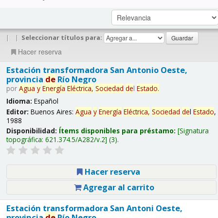
|
|
Seleccionar títulos para:
Hacer reserva
Estación transformadora San Antonio Oeste,
provincia
de
Río Negro
por
Agua
y
Energía
Eléctrica,
Sociedad
de
l
Estado
.
Idioma:
Español
Editor:
Buenos Aires:
Agua
y
Energía
Eléctrica,
Sociedad
de
l
Estado
,
1988
Disponibilidad:
Ítems disponibles para préstamo:
Signatura
topográfica:
621.374.5/A282/v.2
(3).
Hacer reserva
Agregar al carrito
Estación transformadora San Antoni Oeste,
provincia
de
Río Negro