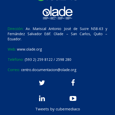
Dirección:
Av. Mariscal Antonio José de Sucre N58-63 y
Fernández Salvador Edif. Olade – San Carlos, Quito –
Ecuador.
Web:
www.olade.org
Teléfono:
(593 2) 259 8122 / 2598 280
Correo:
centro.documentacion@olade.org
Tweets by cubemediaco