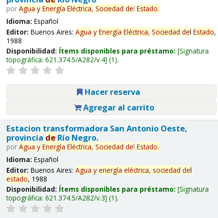
por
Agua
y
Energía
Eléctrica,
Sociedad
de
l
Estado
.
Idioma:
Español
Editor:
Buenos Aires:
Agua
y
Energía
Eléctrica,
Sociedad
de
l
Estado
,
1988
Disponibilidad:
Ítems disponibles para préstamo:
Signatura
topográfica:
621.374.5/A282/v.4
(1).
Hacer reserva
Agregar al carrito
Estacion transformadora San Antonio Oeste,
provincia
de
Río Negro.
por
Agua
y
Energía
Eléctrica,
Sociedad
de
l
Estado
.
Idioma:
Español
Editor:
Buenos Aires:
Agua
y
energía
eléctrica,
sociedad
de
l
estado
, 1988
Disponibilidad:
Ítems disponibles para préstamo:
Signatura
topográfica:
621.374.5/A282/v.3
(1).