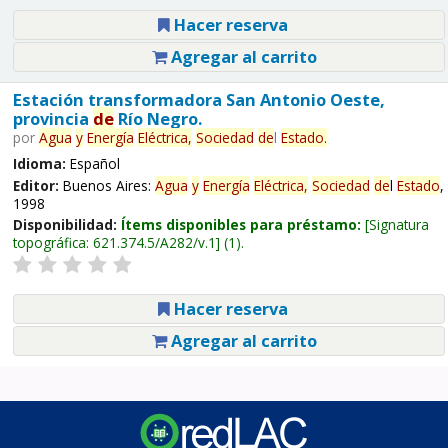
Hacer reserva
Agregar al carrito
Estación transformadora San Antonio Oeste,
provincia
de
Río Negro.
por
Agua
y
Energía
Eléctrica,
Sociedad
de
l
Estado
.
Idioma:
Español
Editor:
Buenos Aires:
Agua
y
Energía
Eléctrica,
Sociedad
de
l
Estado
,
1998
Disponibilidad:
Ítems disponibles para préstamo:
Signatura
topográfica:
621.374.5/A282/v.1
(1).
Hacer reserva
Agregar al carrito