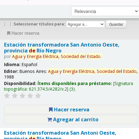
|
|
Seleccionar títulos para:
Hacer reserva
Estación transformadora San Antonio Oeste,
provincia
de
Río Negro
por
Agua
y
Energía
Eléctrica,
Sociedad
de
l
Estado
.
Idioma:
Español
Editor:
Buenos Aires:
Agua
y
Energía
Eléctrica,
Sociedad
de
l
Estado
,
1988
Disponibilidad:
Ítems disponibles para préstamo:
Signatura
topográfica:
621.374.5/A282/v.2
(3).
Hacer reserva
Agregar al carrito
Estación transformadora San Antoni Oeste,
provincia
de
Río Negro