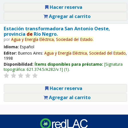
Hacer reserva
Agregar al carrito
Estación transformadora San Antonio Oeste,
provincia
de
Río Negro.
por
Agua
y
Energía
Eléctrica,
Sociedad
de
l
Estado
.
Idioma:
Español
Editor:
Buenos Aires:
Agua
y
Energía
Eléctrica,
Sociedad
de
l
Estado
,
1998
Disponibilidad:
Ítems disponibles para préstamo:
Signatura
topográfica:
621.374.5/A282/v.1
(1).
Hacer reserva
Agregar al carrito