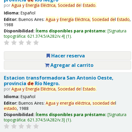
por
Agua
y
Energía
Eléctrica,
Sociedad
de
l
Estado
.
Idioma:
Español
Editor:
Buenos Aires:
Agua
y
Energía
Eléctrica,
Sociedad
de
l
Estado
,
1988
Disponibilidad:
Ítems disponibles para préstamo:
Signatura
topográfica:
621.374.5/A282/v.4
(1).
Hacer reserva
Agregar al carrito
Estacion transformadora San Antonio Oeste,
provincia
de
Río Negro.
por
Agua
y
Energía
Eléctrica,
Sociedad
de
l
Estado
.
Idioma:
Español
Editor:
Buenos Aires:
Agua
y
energía
eléctrica,
sociedad
de
l
estado
, 1988
Disponibilidad:
Ítems disponibles para préstamo:
Signatura
topográfica:
621.374.5/A282/v.3
(1).