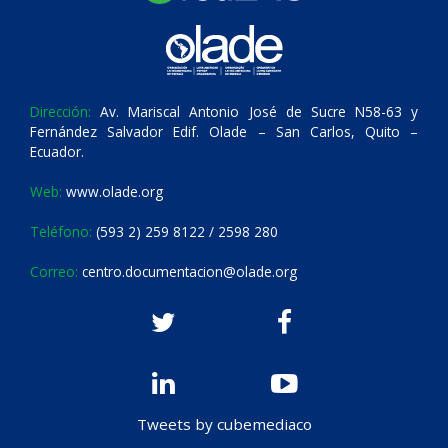
Dirección:
Av. Mariscal Antonio José de Sucre N58-63 y
Fernández Salvador Edif. Olade – San Carlos, Quito –
Ecuador.
Web:
www.olade.org
Teléfono:
(593 2) 259 8122 / 2598 280
Correo:
centro.documentacion@olade.org
Tweets by cubemediaco