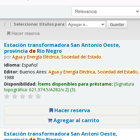
|
|
Seleccionar títulos para:
Hacer reserva
Estación transformadora San Antonio Oeste,
provincia
de
Río Negro
por
Agua
y
Energía
Eléctrica,
Sociedad
de
l
Estado
.
Idioma:
Español
Editor:
Buenos Aires:
Agua
y
Energía
Eléctrica,
Sociedad
de
l
Estado
,
1988
Disponibilidad:
Ítems disponibles para préstamo:
Signatura
topográfica:
621.374.5/A282/v.2
(3).
Hacer reserva
Agregar al carrito
Estación transformadora San Antoni Oeste,
provincia
de
Río Negro