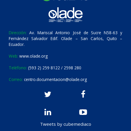
Dirección:
Av. Mariscal Antonio José de Sucre N58-63 y
Fernández Salvador Edif. Olade – San Carlos, Quito –
Ecuador.
Web:
www.olade.org
Teléfono:
(593 2) 259 8122 / 2598 280
Correo:
centro.documentacion@olade.org
Tweets by cubemediaco