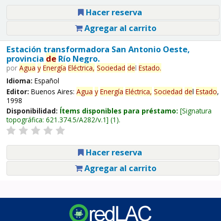
Hacer reserva
Agregar al carrito
Estación transformadora San Antonio Oeste,
provincia
de
Río Negro.
por
Agua
y
Energía
Eléctrica,
Sociedad
de
l
Estado
.
Idioma:
Español
Editor:
Buenos Aires:
Agua
y
Energía
Eléctrica,
Sociedad
de
l
Estado
,
1998
Disponibilidad:
Ítems disponibles para préstamo:
Signatura
topográfica:
621.374.5/A282/v.1
(1).
Hacer reserva
Agregar al carrito