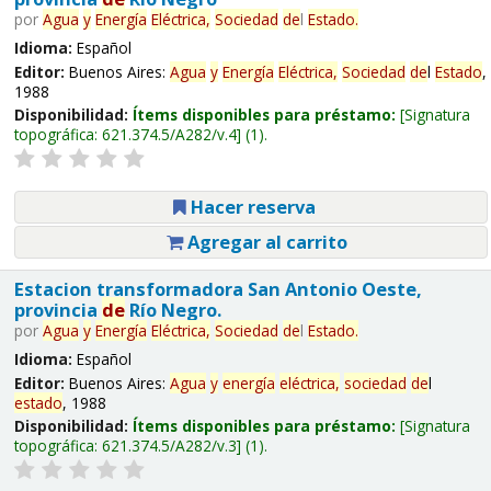
por
Agua
y
Energía
Eléctrica,
Sociedad
de
l
Estado
.
Idioma:
Español
Editor:
Buenos Aires:
Agua
y
Energía
Eléctrica,
Sociedad
de
l
Estado
,
1988
Disponibilidad:
Ítems disponibles para préstamo:
Signatura
topográfica:
621.374.5/A282/v.4
(1).
Hacer reserva
Agregar al carrito
Estacion transformadora San Antonio Oeste,
provincia
de
Río Negro.
por
Agua
y
Energía
Eléctrica,
Sociedad
de
l
Estado
.
Idioma:
Español
Editor:
Buenos Aires:
Agua
y
energía
eléctrica,
sociedad
de
l
estado
, 1988
Disponibilidad:
Ítems disponibles para préstamo:
Signatura
topográfica:
621.374.5/A282/v.3
(1).