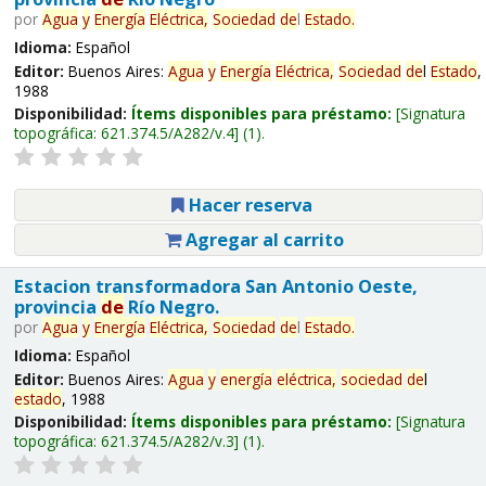
por
Agua
y
Energía
Eléctrica,
Sociedad
de
l
Estado
.
Idioma:
Español
Editor:
Buenos Aires:
Agua
y
Energía
Eléctrica,
Sociedad
de
l
Estado
,
1988
Disponibilidad:
Ítems disponibles para préstamo:
Signatura
topográfica:
621.374.5/A282/v.4
(1).
Hacer reserva
Agregar al carrito
Estacion transformadora San Antonio Oeste,
provincia
de
Río Negro.
por
Agua
y
Energía
Eléctrica,
Sociedad
de
l
Estado
.
Idioma:
Español
Editor:
Buenos Aires:
Agua
y
energía
eléctrica,
sociedad
de
l
estado
, 1988
Disponibilidad:
Ítems disponibles para préstamo:
Signatura
topográfica:
621.374.5/A282/v.3
(1).