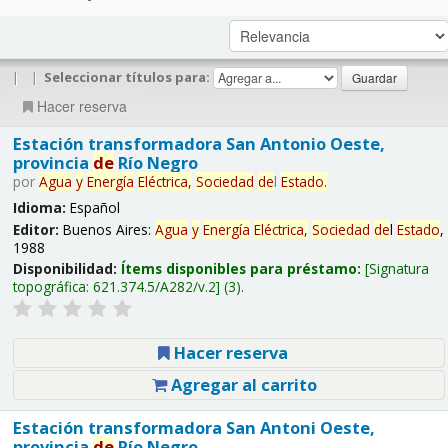
|
|
Seleccionar títulos para:
Hacer reserva
Estación transformadora San Antonio Oeste,
provincia
de
Río Negro
por
Agua
y
Energía
Eléctrica,
Sociedad
de
l
Estado
.
Idioma:
Español
Editor:
Buenos Aires:
Agua
y
Energía
Eléctrica,
Sociedad
de
l
Estado
,
1988
Disponibilidad:
Ítems disponibles para préstamo:
Signatura
topográfica:
621.374.5/A282/v.2
(3).
Hacer reserva
Agregar al carrito
Estación transformadora San Antoni Oeste,
provincia
de
Río Negro