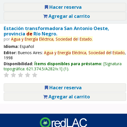
Hacer reserva
Agregar al carrito
Estación transformadora San Antonio Oeste,
provincia
de
Río Negro.
por
Agua
y
Energía
Eléctrica,
Sociedad
de
l
Estado
.
Idioma:
Español
Editor:
Buenos Aires:
Agua
y
Energía
Eléctrica,
Sociedad
de
l
Estado
,
1998
Disponibilidad:
Ítems disponibles para préstamo:
Signatura
topográfica:
621.374.5/A282/v.1
(1).
Hacer reserva
Agregar al carrito