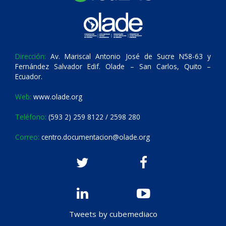
Dirección:
Av. Mariscal Antonio José de Sucre N58-63 y
Fernández Salvador Edif. Olade – San Carlos, Quito –
Ecuador.
Web:
www.olade.org
Teléfono:
(593 2) 259 8122 / 2598 280
Correo:
centro.documentacion@olade.org
Tweets by cubemediaco