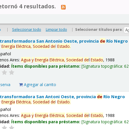
tornó 4 resultados.
|
Seleccionar todo
Limpiar todo
|
Seleccionar títulos para:
o
 transformadora San Antonio Oeste, provincia
de
Río Negro
y
Energía
Eléctrica,
Sociedad
de
l
Estado
.
spañol
enos Aires:
Agua
y
Energía
Eléctrica,
Sociedad
de
l
Estado
, 1988
lidad:
Ítems disponibles para préstamo:
Signatura topográfica:
62
eserva
Agregar al carrito
 transformadora San Antoni Oeste, provincia
de
Río Negro
y
Energía
Eléctrica,
Sociedad
de
l
Estado
.
spañol
enos Aires:
Agua
y
Energía
Eléctrica,
Sociedad
de
l
Estado
, 1988
lidad:
Ítems disponibles para préstamo:
Signatura topográfica:
62