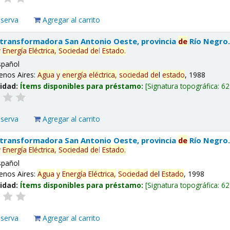
eserva
Agregar al carrito
 transformadora San Antonio Oeste, provincia
de
Río Negro
y
Energía
Eléctrica,
Sociedad
de
l
Estado
.
spañol
enos Aires:
Agua
y
energía
eléctrica,
sociedad
de
l
estado
, 1988
lidad:
Ítems disponibles para préstamo:
Signatura topográfica:
62
eserva
Agregar al carrito
 transformadora San Antonio Oeste, provincia
de
Río Negro
y
Energía
Eléctrica,
Sociedad
de
l
Estado
.
spañol
enos Aires:
Agua
y
Energía
Eléctrica,
Sociedad
de
l
Estado
, 1998
lidad:
Ítems disponibles para préstamo:
Signatura topográfica:
62
eserva
Agregar al carrito