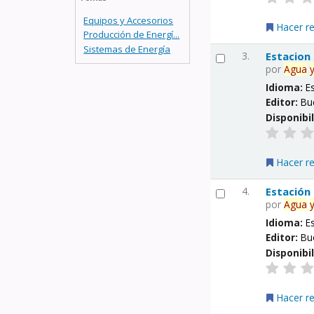
Equipos y Accesorios
Hacer r
Producción de Energí...
Sistemas de Energía
3.
Estacion
por
Agua
Idioma:
E
Editor:
Bu
Disponibi
Hacer r
4.
Estación
por
Agua
Idioma:
E
Editor:
Bu
Disponibi
Hacer r