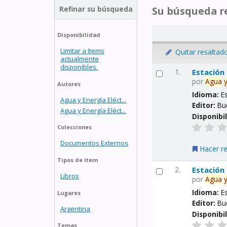
Refinar su búsqueda
Su búsqueda re
Disponibilidad
Limitar a ítems
Quitar resaltad
actualmente
disponibles.
1.
Estación
por
Agua
Autores
Idioma:
E
Agua y Energía Eléct...
Editor:
Bu
Agua y Energía Eléct...
Disponibi
Colecciones
Documentos Externos
Hacer r
Tipos de ítem
2.
Estación
Libros
por
Agua
Idioma:
E
Lugares
Editor:
Bu
Argentina
Disponibi
Temas