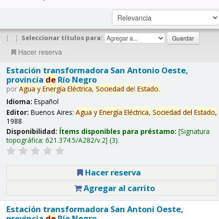
|
|
Seleccionar títulos para:
Hacer reserva
Estación transformadora San Antonio Oeste,
provincia
de
Río Negro
por
Agua
y
Energía
Eléctrica,
Sociedad
de
l
Estado
.
Idioma:
Español
Editor:
Buenos Aires:
Agua
y
Energía
Eléctrica,
Sociedad
de
l
Estado
,
1988
Disponibilidad:
Ítems disponibles para préstamo:
Signatura
topográfica:
621.374.5/A282/v.2
(3).
Hacer reserva
Agregar al carrito
Estación transformadora San Antoni Oeste,
provincia
de
Río Negro