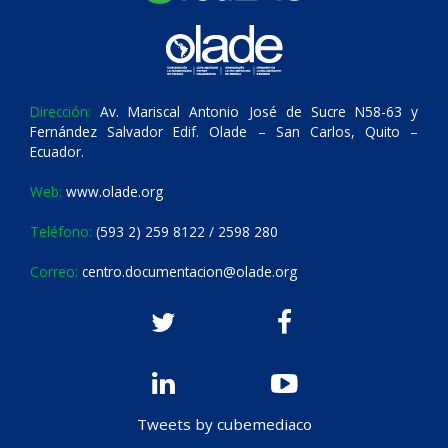
Dirección:
Av. Mariscal Antonio José de Sucre N58-63 y
Fernández Salvador Edif. Olade – San Carlos, Quito –
Ecuador.
Web:
www.olade.org
Teléfono:
(593 2) 259 8122 / 2598 280
Correo:
centro.documentacion@olade.org
Tweets by cubemediaco