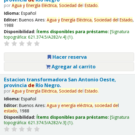
por
Agua
y
Energía
Eléctrica,
Sociedad
de
l
Estado
.
Idioma:
Español
Editor:
Buenos Aires:
Agua
y
Energía
Eléctrica,
Sociedad
de
l
Estado
,
1988
Disponibilidad:
Ítems disponibles para préstamo:
Signatura
topográfica:
621.374.5/A282/v.4
(1).
Hacer reserva
Agregar al carrito
Estacion transformadora San Antonio Oeste,
provincia
de
Río Negro.
por
Agua
y
Energía
Eléctrica,
Sociedad
de
l
Estado
.
Idioma:
Español
Editor:
Buenos Aires:
Agua
y
energía
eléctrica,
sociedad
de
l
estado
, 1988
Disponibilidad:
Ítems disponibles para préstamo:
Signatura
topográfica:
621.374.5/A282/v.3
(1).