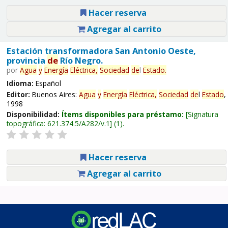
Hacer reserva
Agregar al carrito
Estación transformadora San Antonio Oeste,
provincia
de
Río Negro.
por
Agua
y
Energía
Eléctrica,
Sociedad
de
l
Estado
.
Idioma:
Español
Editor:
Buenos Aires:
Agua
y
Energía
Eléctrica,
Sociedad
de
l
Estado
,
1998
Disponibilidad:
Ítems disponibles para préstamo:
Signatura
topográfica:
621.374.5/A282/v.1
(1).
Hacer reserva
Agregar al carrito