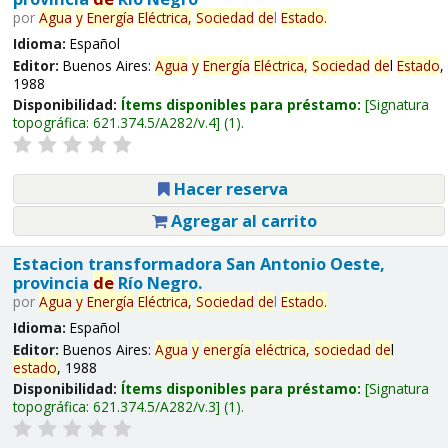
por
Agua
y
Energía
Eléctrica,
Sociedad
de
l
Estado
.
Idioma:
Español
Editor:
Buenos Aires:
Agua
y
Energía
Eléctrica,
Sociedad
de
l
Estado
,
1988
Disponibilidad:
Ítems disponibles para préstamo:
Signatura
topográfica:
621.374.5/A282/v.4
(1).
Hacer reserva
Agregar al carrito
Estacion transformadora San Antonio Oeste,
provincia
de
Río Negro.
por
Agua
y
Energía
Eléctrica,
Sociedad
de
l
Estado
.
Idioma:
Español
Editor:
Buenos Aires:
Agua
y
energía
eléctrica,
sociedad
de
l
estado
, 1988
Disponibilidad:
Ítems disponibles para préstamo:
Signatura
topográfica:
621.374.5/A282/v.3
(1).