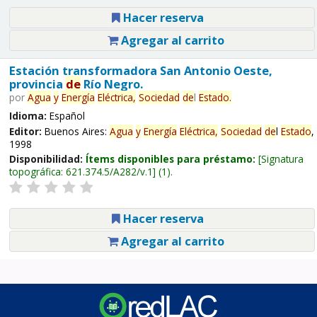
Hacer reserva
Agregar al carrito
Estación transformadora San Antonio Oeste,
provincia
de
Río Negro.
por
Agua
y
Energía
Eléctrica,
Sociedad
de
l
Estado
.
Idioma:
Español
Editor:
Buenos Aires:
Agua
y
Energía
Eléctrica,
Sociedad
de
l
Estado
,
1998
Disponibilidad:
Ítems disponibles para préstamo:
Signatura
topográfica:
621.374.5/A282/v.1
(1).
Hacer reserva
Agregar al carrito