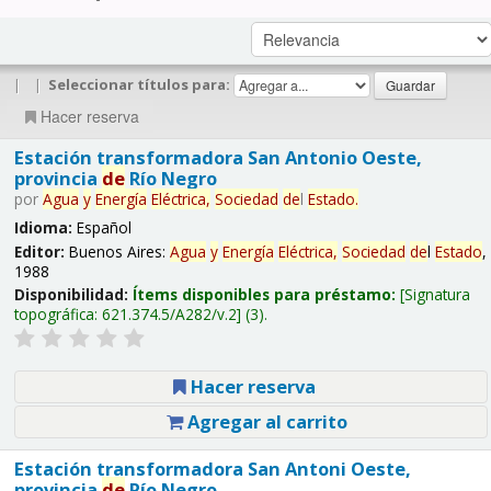
|
|
Seleccionar títulos para:
Hacer reserva
Estación transformadora San Antonio Oeste,
provincia
de
Río Negro
por
Agua
y
Energía
Eléctrica,
Sociedad
de
l
Estado
.
Idioma:
Español
Editor:
Buenos Aires:
Agua
y
Energía
Eléctrica,
Sociedad
de
l
Estado
,
1988
Disponibilidad:
Ítems disponibles para préstamo:
Signatura
topográfica:
621.374.5/A282/v.2
(3).
Hacer reserva
Agregar al carrito
Estación transformadora San Antoni Oeste,
provincia
de
Río Negro