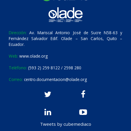
Dirección:
Av. Mariscal Antonio José de Sucre N58-63 y
Fernández Salvador Edif. Olade – San Carlos, Quito –
Ecuador.
Web:
www.olade.org
Teléfono:
(593 2) 259 8122 / 2598 280
Correo:
centro.documentacion@olade.org
Tweets by cubemediaco