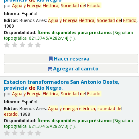
por
Agua
y
Energía
Eléctrica,
Sociedad
de
l
Estado
.
Idioma:
Español
Editor:
Buenos Aires:
Agua
y
Energía
Eléctrica,
Sociedad
de
l
Estado
,
1988
Disponibilidad:
Ítems disponibles para préstamo:
Signatura
topográfica:
621.374.5/A282/v.4
(1).
Hacer reserva
Agregar al carrito
Estacion transformadora San Antonio Oeste,
provincia
de
Río Negro.
por
Agua
y
Energía
Eléctrica,
Sociedad
de
l
Estado
.
Idioma:
Español
Editor:
Buenos Aires:
Agua
y
energía
eléctrica,
sociedad
de
l
estado
, 1988
Disponibilidad:
Ítems disponibles para préstamo:
Signatura
topográfica:
621.374.5/A282/v.3
(1).