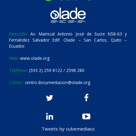
Dirección:
Av. Mariscal Antonio José de Sucre N58-63 y
Fernández Salvador Edif. Olade – San Carlos, Quito –
Ecuador.
Web:
www.olade.org
Teléfono:
(593 2) 259 8122 / 2598 280
Correo:
centro.documentacion@olade.org
Tweets by cubemediaco