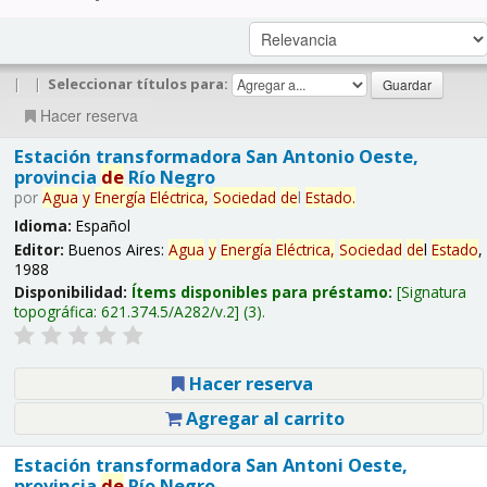
|
|
Seleccionar títulos para:
Hacer reserva
Estación transformadora San Antonio Oeste,
provincia
de
Río Negro
por
Agua
y
Energía
Eléctrica,
Sociedad
de
l
Estado
.
Idioma:
Español
Editor:
Buenos Aires:
Agua
y
Energía
Eléctrica,
Sociedad
de
l
Estado
,
1988
Disponibilidad:
Ítems disponibles para préstamo:
Signatura
topográfica:
621.374.5/A282/v.2
(3).
Hacer reserva
Agregar al carrito
Estación transformadora San Antoni Oeste,
provincia
de
Río Negro