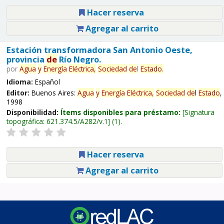
Hacer reserva
Agregar al carrito
Estación transformadora San Antonio Oeste,
provincia
de
Río Negro.
por
Agua
y
Energía
Eléctrica,
Sociedad
de
l
Estado
.
Idioma:
Español
Editor:
Buenos Aires:
Agua
y
Energía
Eléctrica,
Sociedad
de
l
Estado
,
1998
Disponibilidad:
Ítems disponibles para préstamo:
Signatura
topográfica:
621.374.5/A282/v.1
(1).
Hacer reserva
Agregar al carrito