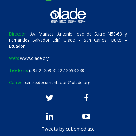
Dirección:
Av. Mariscal Antonio José de Sucre N58-63 y
Fernández Salvador Edif. Olade – San Carlos, Quito –
Ecuador.
Web:
www.olade.org
Teléfono:
(593 2) 259 8122 / 2598 280
Correo:
centro.documentacion@olade.org
Tweets by cubemediaco