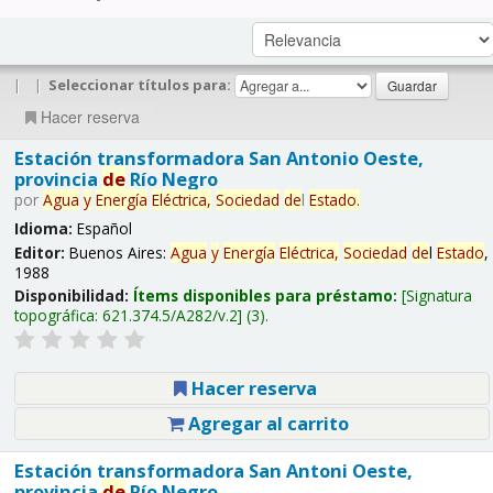
|
|
Seleccionar títulos para:
Hacer reserva
Estación transformadora San Antonio Oeste,
provincia
de
Río Negro
por
Agua
y
Energía
Eléctrica,
Sociedad
de
l
Estado
.
Idioma:
Español
Editor:
Buenos Aires:
Agua
y
Energía
Eléctrica,
Sociedad
de
l
Estado
,
1988
Disponibilidad:
Ítems disponibles para préstamo:
Signatura
topográfica:
621.374.5/A282/v.2
(3).
Hacer reserva
Agregar al carrito
Estación transformadora San Antoni Oeste,
provincia
de
Río Negro