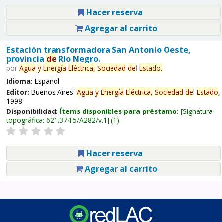
Hacer reserva
Agregar al carrito
Estación transformadora San Antonio Oeste,
provincia
de
Río Negro.
por
Agua
y
Energía
Eléctrica,
Sociedad
de
l
Estado
.
Idioma:
Español
Editor:
Buenos Aires:
Agua
y
Energía
Eléctrica,
Sociedad
de
l
Estado
,
1998
Disponibilidad:
Ítems disponibles para préstamo:
Signatura
topográfica:
621.374.5/A282/v.1
(1).
Hacer reserva
Agregar al carrito