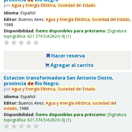
por
Agua
y
Energía
Eléctrica,
Sociedad
de
l
Estado
.
Idioma:
Español
Editor:
Buenos Aires:
Agua
y
Energía
Eléctrica,
Sociedad
de
l
Estado
,
1988
Disponibilidad:
Ítems disponibles para préstamo:
Signatura
topográfica:
621.374.5/A282/v.4
(1).
Hacer reserva
Agregar al carrito
Estacion transformadora San Antonio Oeste,
provincia
de
Río Negro.
por
Agua
y
Energía
Eléctrica,
Sociedad
de
l
Estado
.
Idioma:
Español
Editor:
Buenos Aires:
Agua
y
energía
eléctrica,
sociedad
de
l
estado
, 1988
Disponibilidad:
Ítems disponibles para préstamo:
Signatura
topográfica:
621.374.5/A282/v.3
(1).