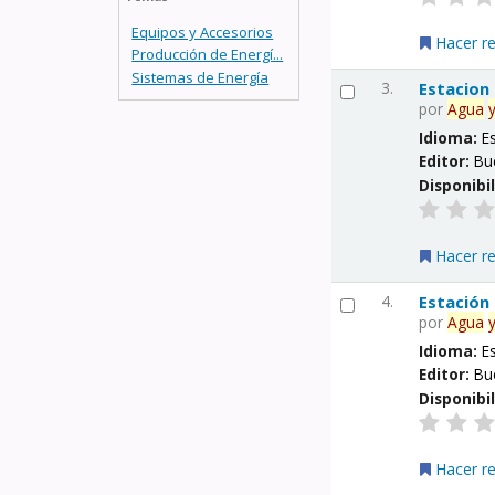
Equipos y Accesorios
Hacer r
Producción de Energí...
Sistemas de Energía
3.
Estacion
por
Agua
Idioma:
E
Editor:
Bu
Disponibi
Hacer r
4.
Estación
por
Agua
Idioma:
E
Editor:
Bu
Disponibi
Hacer r