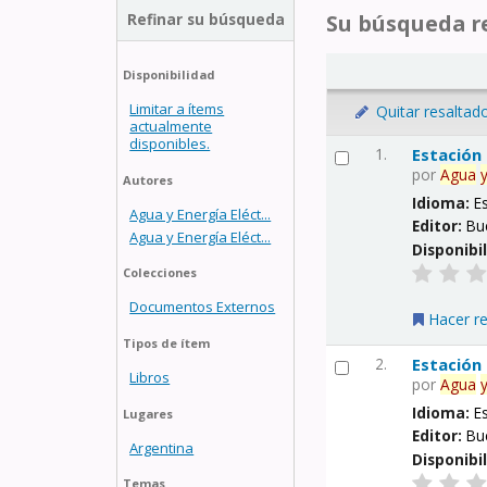
Refinar su búsqueda
Su búsqueda re
Disponibilidad
Limitar a ítems
Quitar resaltad
actualmente
disponibles.
1.
Estación
por
Agua
Autores
Idioma:
E
Agua y Energía Eléct...
Editor:
Bu
Agua y Energía Eléct...
Disponibi
Colecciones
Documentos Externos
Hacer r
Tipos de ítem
2.
Estación
Libros
por
Agua
Idioma:
E
Lugares
Editor:
Bu
Argentina
Disponibi
Temas