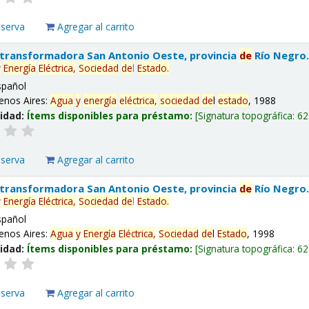
eserva
Agregar al carrito
 transformadora San Antonio Oeste, provincia
de
Río Negro
y
Energía
Eléctrica,
Sociedad
de
l
Estado
.
spañol
enos Aires:
Agua
y
energía
eléctrica,
sociedad
de
l
estado
, 1988
lidad:
Ítems disponibles para préstamo:
Signatura topográfica:
62
eserva
Agregar al carrito
 transformadora San Antonio Oeste, provincia
de
Río Negro
y
Energía
Eléctrica,
Sociedad
de
l
Estado
.
spañol
enos Aires:
Agua
y
Energía
Eléctrica,
Sociedad
de
l
Estado
, 1998
lidad:
Ítems disponibles para préstamo:
Signatura topográfica:
62
eserva
Agregar al carrito