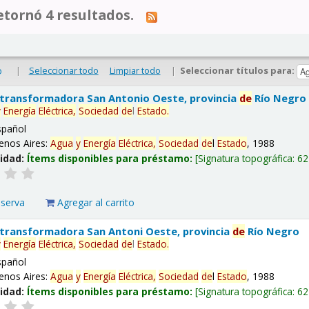
tornó 4 resultados.
|
Seleccionar todo
Limpiar todo
|
Seleccionar títulos para:
o
 transformadora San Antonio Oeste, provincia
de
Río Negro
y
Energía
Eléctrica,
Sociedad
de
l
Estado
.
spañol
enos Aires:
Agua
y
Energía
Eléctrica,
Sociedad
de
l
Estado
, 1988
lidad:
Ítems disponibles para préstamo:
Signatura topográfica:
62
eserva
Agregar al carrito
 transformadora San Antoni Oeste, provincia
de
Río Negro
y
Energía
Eléctrica,
Sociedad
de
l
Estado
.
spañol
enos Aires:
Agua
y
Energía
Eléctrica,
Sociedad
de
l
Estado
, 1988
lidad:
Ítems disponibles para préstamo:
Signatura topográfica:
62