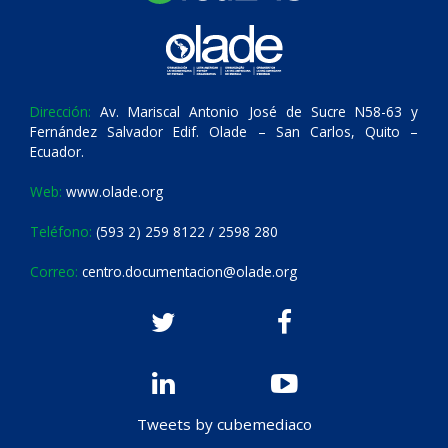
Dirección:
Av. Mariscal Antonio José de Sucre N58-63 y
Fernández Salvador Edif. Olade – San Carlos, Quito –
Ecuador.
Web:
www.olade.org
Teléfono:
(593 2) 259 8122 / 2598 280
Correo:
centro.documentacion@olade.org
Tweets by cubemediaco