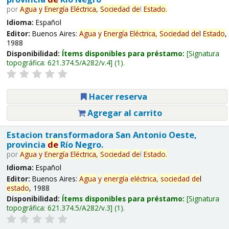
por
Agua
y
Energía
Eléctrica,
Sociedad
de
l
Estado
.
Idioma:
Español
Editor:
Buenos Aires:
Agua
y
Energía
Eléctrica,
Sociedad
de
l
Estado
,
1988
Disponibilidad:
Ítems disponibles para préstamo:
Signatura
topográfica:
621.374.5/A282/v.4
(1).
Hacer reserva
Agregar al carrito
Estacion transformadora San Antonio Oeste,
provincia
de
Río Negro.
por
Agua
y
Energía
Eléctrica,
Sociedad
de
l
Estado
.
Idioma:
Español
Editor:
Buenos Aires:
Agua
y
energía
eléctrica,
sociedad
de
l
estado
, 1988
Disponibilidad:
Ítems disponibles para préstamo:
Signatura
topográfica:
621.374.5/A282/v.3
(1).