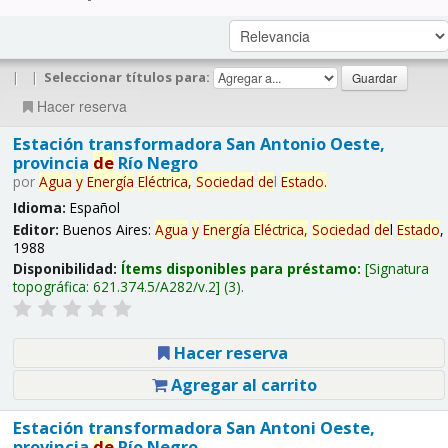
|
|
Seleccionar títulos para:
Hacer reserva
Estación transformadora San Antonio Oeste,
provincia
de
Río Negro
por
Agua
y
Energía
Eléctrica,
Sociedad
de
l
Estado
.
Idioma:
Español
Editor:
Buenos Aires:
Agua
y
Energía
Eléctrica,
Sociedad
de
l
Estado
,
1988
Disponibilidad:
Ítems disponibles para préstamo:
Signatura
topográfica:
621.374.5/A282/v.2
(3).
Hacer reserva
Agregar al carrito
Estación transformadora San Antoni Oeste,
provincia
de
Río Negro