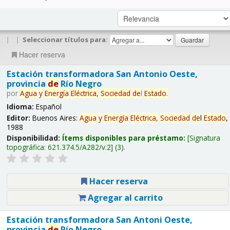
|
|
Seleccionar títulos para:
Hacer reserva
Estación transformadora San Antonio Oeste,
provincia
de
Río Negro
por
Agua
y
Energía
Eléctrica,
Sociedad
de
l
Estado
.
Idioma:
Español
Editor:
Buenos Aires:
Agua
y
Energía
Eléctrica,
Sociedad
de
l
Estado
,
1988
Disponibilidad:
Ítems disponibles para préstamo:
Signatura
topográfica:
621.374.5/A282/v.2
(3).
Hacer reserva
Agregar al carrito
Estación transformadora San Antoni Oeste,
provincia
de
Río Negro