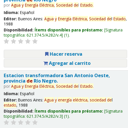
por
Agua
y
Energía
Eléctrica,
Sociedad
de
l
Estado
.
Idioma:
Español
Editor:
Buenos Aires:
Agua
y
Energía
Eléctrica,
Sociedad
de
l
Estado
,
1988
Disponibilidad:
Ítems disponibles para préstamo:
Signatura
topográfica:
621.374.5/A282/v.4
(1).
Hacer reserva
Agregar al carrito
Estacion transformadora San Antonio Oeste,
provincia
de
Río Negro.
por
Agua
y
Energía
Eléctrica,
Sociedad
de
l
Estado
.
Idioma:
Español
Editor:
Buenos Aires:
Agua
y
energía
eléctrica,
sociedad
de
l
estado
, 1988
Disponibilidad:
Ítems disponibles para préstamo:
Signatura
topográfica:
621.374.5/A282/v.3
(1).