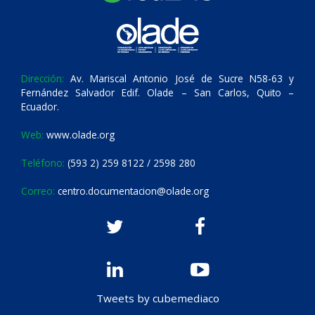
Dirección:
Av. Mariscal Antonio José de Sucre N58-63 y
Fernández Salvador Edif. Olade – San Carlos, Quito –
Ecuador.
Web:
www.olade.org
Teléfono:
(593 2) 259 8122 / 2598 280
Correo:
centro.documentacion@olade.org
Tweets by cubemediaco