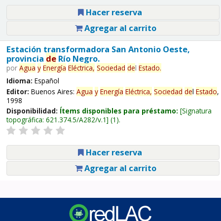
Hacer reserva
Agregar al carrito
Estación transformadora San Antonio Oeste,
provincia
de
Río Negro.
por
Agua
y
Energía
Eléctrica,
Sociedad
de
l
Estado
.
Idioma:
Español
Editor:
Buenos Aires:
Agua
y
Energía
Eléctrica,
Sociedad
de
l
Estado
,
1998
Disponibilidad:
Ítems disponibles para préstamo:
Signatura
topográfica:
621.374.5/A282/v.1
(1).
Hacer reserva
Agregar al carrito