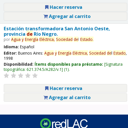
Hacer reserva
Agregar al carrito
Estación transformadora San Antonio Oeste,
provincia
de
Río Negro.
por
Agua
y
Energía
Eléctrica,
Sociedad
de
l
Estado
.
Idioma:
Español
Editor:
Buenos Aires:
Agua
y
Energía
Eléctrica,
Sociedad
de
l
Estado
,
1998
Disponibilidad:
Ítems disponibles para préstamo:
Signatura
topográfica:
621.374.5/A282/v.1
(1).
Hacer reserva
Agregar al carrito