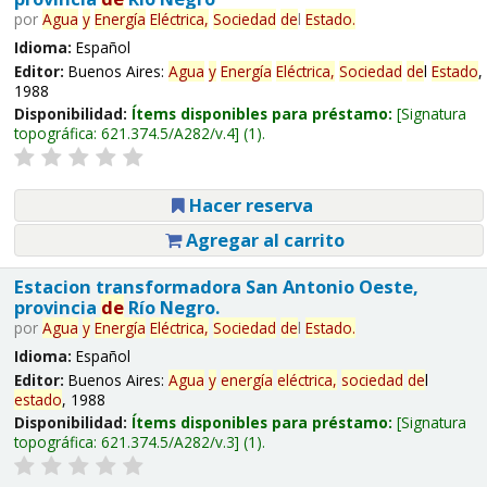
por
Agua
y
Energía
Eléctrica,
Sociedad
de
l
Estado
.
Idioma:
Español
Editor:
Buenos Aires:
Agua
y
Energía
Eléctrica,
Sociedad
de
l
Estado
,
1988
Disponibilidad:
Ítems disponibles para préstamo:
Signatura
topográfica:
621.374.5/A282/v.4
(1).
Hacer reserva
Agregar al carrito
Estacion transformadora San Antonio Oeste,
provincia
de
Río Negro.
por
Agua
y
Energía
Eléctrica,
Sociedad
de
l
Estado
.
Idioma:
Español
Editor:
Buenos Aires:
Agua
y
energía
eléctrica,
sociedad
de
l
estado
, 1988
Disponibilidad:
Ítems disponibles para préstamo:
Signatura
topográfica:
621.374.5/A282/v.3
(1).