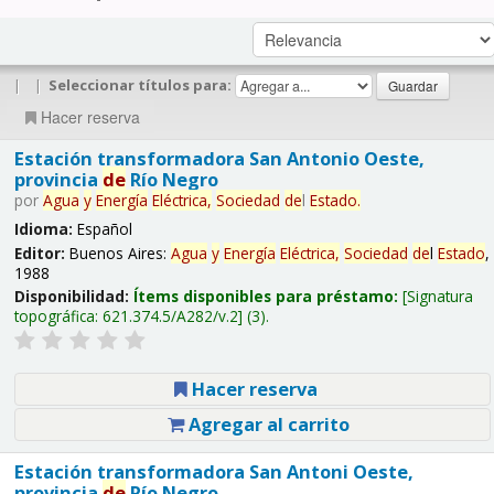
|
|
Seleccionar títulos para:
Hacer reserva
Estación transformadora San Antonio Oeste,
provincia
de
Río Negro
por
Agua
y
Energía
Eléctrica,
Sociedad
de
l
Estado
.
Idioma:
Español
Editor:
Buenos Aires:
Agua
y
Energía
Eléctrica,
Sociedad
de
l
Estado
,
1988
Disponibilidad:
Ítems disponibles para préstamo:
Signatura
topográfica:
621.374.5/A282/v.2
(3).
Hacer reserva
Agregar al carrito
Estación transformadora San Antoni Oeste,
provincia
de
Río Negro