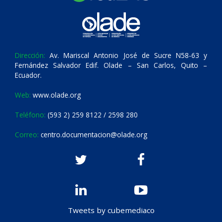
Dirección:
Av. Mariscal Antonio José de Sucre N58-63 y
Fernández Salvador Edif. Olade – San Carlos, Quito –
Ecuador.
Web:
www.olade.org
Teléfono:
(593 2) 259 8122 / 2598 280
Correo:
centro.documentacion@olade.org
Tweets by cubemediaco