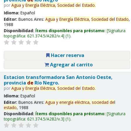
por
Agua
y
Energía
Eléctrica,
Sociedad
de
l
Estado
.
Idioma:
Español
Editor:
Buenos Aires:
Agua
y
Energía
Eléctrica,
Sociedad
de
l
Estado
,
1988
Disponibilidad:
Ítems disponibles para préstamo:
Signatura
topográfica:
621.374.5/A282/v.4
(1).
Hacer reserva
Agregar al carrito
Estacion transformadora San Antonio Oeste,
provincia
de
Río Negro.
por
Agua
y
Energía
Eléctrica,
Sociedad
de
l
Estado
.
Idioma:
Español
Editor:
Buenos Aires:
Agua
y
energía
eléctrica,
sociedad
de
l
estado
, 1988
Disponibilidad:
Ítems disponibles para préstamo:
Signatura
topográfica:
621.374.5/A282/v.3
(1).