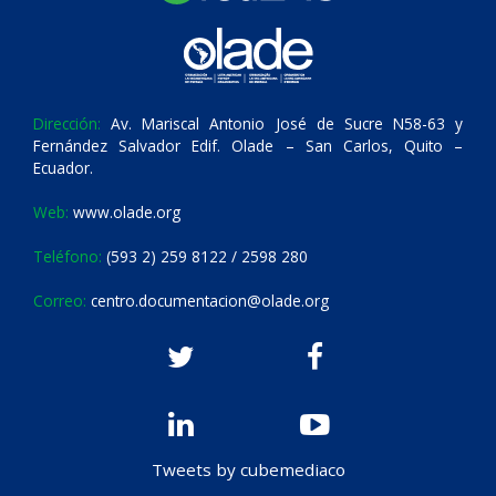
Dirección:
Av. Mariscal Antonio José de Sucre N58-63 y
Fernández Salvador Edif. Olade – San Carlos, Quito –
Ecuador.
Web:
www.olade.org
Teléfono:
(593 2) 259 8122 / 2598 280
Correo:
centro.documentacion@olade.org
Tweets by cubemediaco