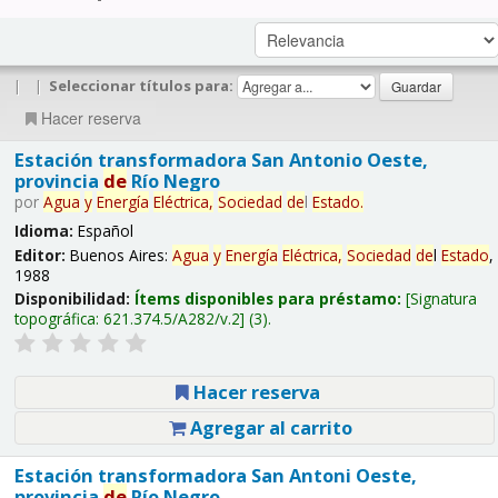
|
|
Seleccionar títulos para:
Hacer reserva
Estación transformadora San Antonio Oeste,
provincia
de
Río Negro
por
Agua
y
Energía
Eléctrica,
Sociedad
de
l
Estado
.
Idioma:
Español
Editor:
Buenos Aires:
Agua
y
Energía
Eléctrica,
Sociedad
de
l
Estado
,
1988
Disponibilidad:
Ítems disponibles para préstamo:
Signatura
topográfica:
621.374.5/A282/v.2
(3).
Hacer reserva
Agregar al carrito
Estación transformadora San Antoni Oeste,
provincia
de
Río Negro