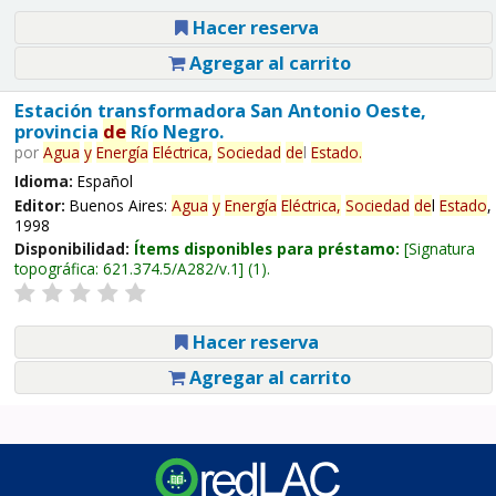
Hacer reserva
Agregar al carrito
Estación transformadora San Antonio Oeste,
provincia
de
Río Negro.
por
Agua
y
Energía
Eléctrica,
Sociedad
de
l
Estado
.
Idioma:
Español
Editor:
Buenos Aires:
Agua
y
Energía
Eléctrica,
Sociedad
de
l
Estado
,
1998
Disponibilidad:
Ítems disponibles para préstamo:
Signatura
topográfica:
621.374.5/A282/v.1
(1).
Hacer reserva
Agregar al carrito