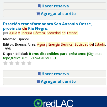
Hacer reserva
Agregar al carrito
Estación transformadora San Antonio Oeste,
provincia
de
Río Negro.
por
Agua
y
Energía
Eléctrica,
Sociedad
de
l
Estado
.
Idioma:
Español
Editor:
Buenos Aires:
Agua
y
Energía
Eléctrica,
Sociedad
de
l
Estado
,
1998
Disponibilidad:
Ítems disponibles para préstamo:
Signatura
topográfica:
621.374.5/A282/v.1
(1).
Hacer reserva
Agregar al carrito