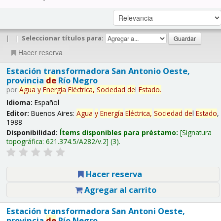
|
|
Seleccionar títulos para:
Hacer reserva
Estación transformadora San Antonio Oeste,
provincia
de
Río Negro
por
Agua
y
Energía
Eléctrica,
Sociedad
de
l
Estado
.
Idioma:
Español
Editor:
Buenos Aires:
Agua
y
Energía
Eléctrica,
Sociedad
de
l
Estado
,
1988
Disponibilidad:
Ítems disponibles para préstamo:
Signatura
topográfica:
621.374.5/A282/v.2
(3).
Hacer reserva
Agregar al carrito
Estación transformadora San Antoni Oeste,
provincia
de
Río Negro