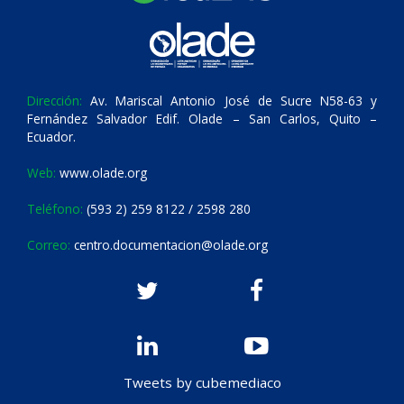
Dirección:
Av. Mariscal Antonio José de Sucre N58-63 y
Fernández Salvador Edif. Olade – San Carlos, Quito –
Ecuador.
Web:
www.olade.org
Teléfono:
(593 2) 259 8122 / 2598 280
Correo:
centro.documentacion@olade.org
Tweets by cubemediaco