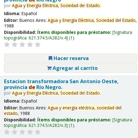
por
Agua
y
Energía
Eléctrica,
Sociedad
de
l
Estado
.
Idioma:
Español
Editor:
Buenos Aires:
Agua
y
Energía
Eléctrica,
Sociedad
de
l
Estado
,
1988
Disponibilidad:
Ítems disponibles para préstamo:
Signatura
topográfica:
621.374.5/A282/v.4
(1).
Hacer reserva
Agregar al carrito
Estacion transformadora San Antonio Oeste,
provincia
de
Río Negro.
por
Agua
y
Energía
Eléctrica,
Sociedad
de
l
Estado
.
Idioma:
Español
Editor:
Buenos Aires:
Agua
y
energía
eléctrica,
sociedad
de
l
estado
, 1988
Disponibilidad:
Ítems disponibles para préstamo:
Signatura
topográfica:
621.374.5/A282/v.3
(1).