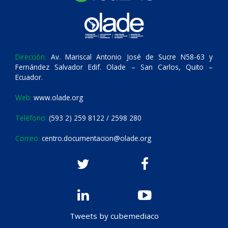
Dirección:
Av. Mariscal Antonio José de Sucre N58-63 y
Fernández Salvador Edif. Olade – San Carlos, Quito –
Ecuador.
Web:
www.olade.org
Teléfono:
(593 2) 259 8122 / 2598 280
Correo:
centro.documentacion@olade.org
Tweets by cubemediaco