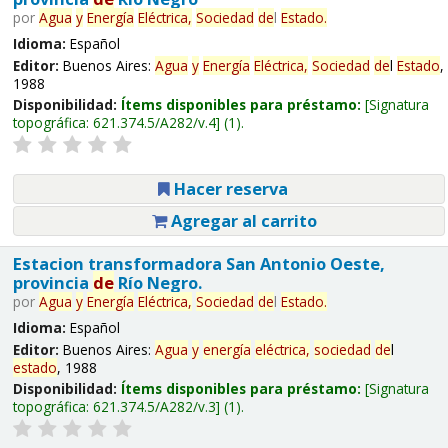
por
Agua
y
Energía
Eléctrica,
Sociedad
de
l
Estado
.
Idioma:
Español
Editor:
Buenos Aires:
Agua
y
Energía
Eléctrica,
Sociedad
de
l
Estado
,
1988
Disponibilidad:
Ítems disponibles para préstamo:
Signatura
topográfica:
621.374.5/A282/v.4
(1).
Hacer reserva
Agregar al carrito
Estacion transformadora San Antonio Oeste,
provincia
de
Río Negro.
por
Agua
y
Energía
Eléctrica,
Sociedad
de
l
Estado
.
Idioma:
Español
Editor:
Buenos Aires:
Agua
y
energía
eléctrica,
sociedad
de
l
estado
, 1988
Disponibilidad:
Ítems disponibles para préstamo:
Signatura
topográfica:
621.374.5/A282/v.3
(1).