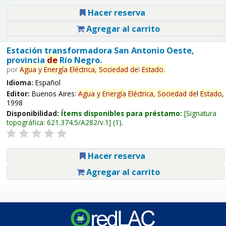
Hacer reserva
Agregar al carrito
Estación transformadora San Antonio Oeste,
provincia
de
Río Negro.
por
Agua
y
Energía
Eléctrica,
Sociedad
de
l
Estado
.
Idioma:
Español
Editor:
Buenos Aires:
Agua
y
Energía
Eléctrica,
Sociedad
de
l
Estado
,
1998
Disponibilidad:
Ítems disponibles para préstamo:
Signatura
topográfica:
621.374.5/A282/v.1
(1).
Hacer reserva
Agregar al carrito