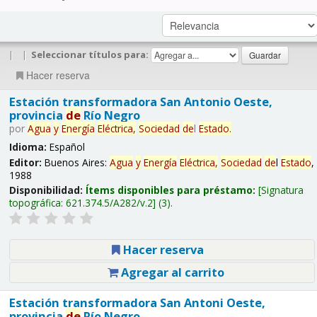
|
|
Seleccionar títulos para:
Hacer reserva
Estación transformadora San Antonio Oeste,
provincia
de
Río Negro
por
Agua
y
Energía
Eléctrica,
Sociedad
de
l
Estado
.
Idioma:
Español
Editor:
Buenos Aires:
Agua
y
Energía
Eléctrica,
Sociedad
de
l
Estado
,
1988
Disponibilidad:
Ítems disponibles para préstamo:
Signatura
topográfica:
621.374.5/A282/v.2
(3).
Hacer reserva
Agregar al carrito
Estación transformadora San Antoni Oeste,
provincia
de
Río Negro