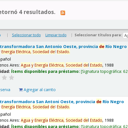
tornó 4 resultados.
|
Seleccionar todo
Limpiar todo
|
Seleccionar títulos para:
o
 transformadora San Antonio Oeste, provincia
de
Río Negro
y
Energía
Eléctrica,
Sociedad
de
l
Estado
.
spañol
enos Aires:
Agua
y
Energía
Eléctrica,
Sociedad
de
l
Estado
, 1988
lidad:
Ítems disponibles para préstamo:
Signatura topográfica:
62
eserva
Agregar al carrito
 transformadora San Antoni Oeste, provincia
de
Río Negro
y
Energía
Eléctrica,
Sociedad
de
l
Estado
.
spañol
enos Aires:
Agua
y
Energía
Eléctrica,
Sociedad
de
l
Estado
, 1988
lidad:
Ítems disponibles para préstamo:
Signatura topográfica:
62