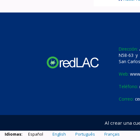
Dirección:
A
N58-63 y 
San Carlos
Web:
www.
Teléfono:
Correo:
ce
Al crear una cu
Idiomas:
Español
English
Português
Français