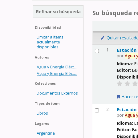
Refinar su búsqueda
Su búsqueda re
Disponibilidad
Limitar a ítems
Quitar resaltad
actualmente
disponibles.
1.
Estación
por
Agua
Autores
Idioma:
E
Agua y Energía Eléct...
Editor:
Bu
Agua y Energía Eléct...
Disponibi
Colecciones
Documentos Externos
Hacer r
Tipos de ítem
2.
Estación
Libros
por
Agua
Idioma:
E
Lugares
Editor:
Bu
Argentina
Disponibi