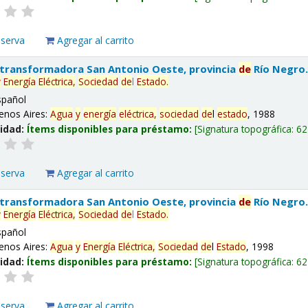
eserva
Agregar al carrito
 transformadora San Antonio Oeste, provincia
de
Río Negro
y
Energía
Eléctrica,
Sociedad
de
l
Estado
.
spañol
enos Aires:
Agua
y
energía
eléctrica,
sociedad
de
l
estado
, 1988
lidad:
Ítems disponibles para préstamo:
Signatura topográfica:
62
eserva
Agregar al carrito
 transformadora San Antonio Oeste, provincia
de
Río Negro
y
Energía
Eléctrica,
Sociedad
de
l
Estado
.
spañol
enos Aires:
Agua
y
Energía
Eléctrica,
Sociedad
de
l
Estado
, 1998
lidad:
Ítems disponibles para préstamo:
Signatura topográfica:
62
eserva
Agregar al carrito