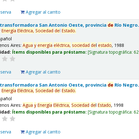
eserva
Agregar al carrito
 transformadora San Antonio Oeste, provincia
de
Río Negro
y
Energía
Eléctrica,
Sociedad
de
l
Estado
.
spañol
enos Aires:
Agua
y
energía
eléctrica,
sociedad
de
l
estado
, 1988
lidad:
Ítems disponibles para préstamo:
Signatura topográfica:
62
eserva
Agregar al carrito
 transformadora San Antonio Oeste, provincia
de
Río Negro
y
Energía
Eléctrica,
Sociedad
de
l
Estado
.
spañol
enos Aires:
Agua
y
Energía
Eléctrica,
Sociedad
de
l
Estado
, 1998
lidad:
Ítems disponibles para préstamo:
Signatura topográfica:
62
eserva
Agregar al carrito