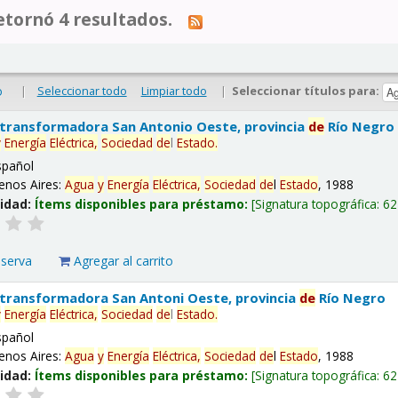
tornó 4 resultados.
|
Seleccionar todo
Limpiar todo
|
Seleccionar títulos para:
o
 transformadora San Antonio Oeste, provincia
de
Río Negro
y
Energía
Eléctrica,
Sociedad
de
l
Estado
.
spañol
enos Aires:
Agua
y
Energía
Eléctrica,
Sociedad
de
l
Estado
, 1988
lidad:
Ítems disponibles para préstamo:
Signatura topográfica:
62
eserva
Agregar al carrito
 transformadora San Antoni Oeste, provincia
de
Río Negro
y
Energía
Eléctrica,
Sociedad
de
l
Estado
.
spañol
enos Aires:
Agua
y
Energía
Eléctrica,
Sociedad
de
l
Estado
, 1988
lidad:
Ítems disponibles para préstamo:
Signatura topográfica:
62