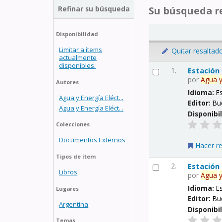
Refinar su búsqueda
Su búsqueda re
Disponibilidad
Limitar a ítems
Quitar resaltad
actualmente
disponibles.
1.
Estación
por
Agua
Autores
Idioma:
E
Agua y Energía Eléct...
Editor:
Bu
Agua y Energía Eléct...
Disponibi
Colecciones
Documentos Externos
Hacer r
Tipos de ítem
2.
Estación
Libros
por
Agua
Idioma:
E
Lugares
Editor:
Bu
Argentina
Disponibi
Temas