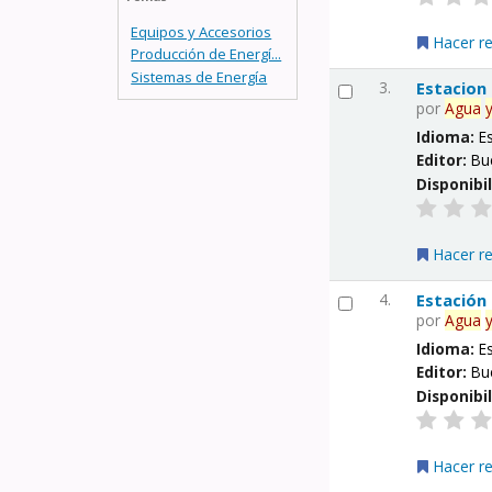
Equipos y Accesorios
Hacer r
Producción de Energí...
Sistemas de Energía
3.
Estacion
por
Agua
Idioma:
E
Editor:
Bu
Disponibi
Hacer r
4.
Estación
por
Agua
Idioma:
E
Editor:
Bu
Disponibi
Hacer r