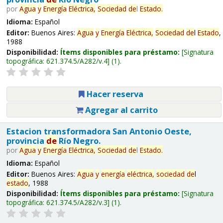
por
Agua
y
Energía
Eléctrica,
Sociedad
de
l
Estado
.
Idioma:
Español
Editor:
Buenos Aires:
Agua
y
Energía
Eléctrica,
Sociedad
de
l
Estado
,
1988
Disponibilidad:
Ítems disponibles para préstamo:
Signatura
topográfica:
621.374.5/A282/v.4
(1).
Hacer reserva
Agregar al carrito
Estacion transformadora San Antonio Oeste,
provincia
de
Río Negro.
por
Agua
y
Energía
Eléctrica,
Sociedad
de
l
Estado
.
Idioma:
Español
Editor:
Buenos Aires:
Agua
y
energía
eléctrica,
sociedad
de
l
estado
, 1988
Disponibilidad:
Ítems disponibles para préstamo:
Signatura
topográfica:
621.374.5/A282/v.3
(1).