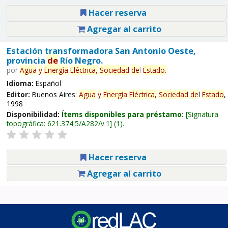
Hacer reserva
Agregar al carrito
Estación transformadora San Antonio Oeste,
provincia
de
Río Negro.
por
Agua
y
Energía
Eléctrica,
Sociedad
de
l
Estado
.
Idioma:
Español
Editor:
Buenos Aires:
Agua
y
Energía
Eléctrica,
Sociedad
de
l
Estado
,
1998
Disponibilidad:
Ítems disponibles para préstamo:
Signatura
topográfica:
621.374.5/A282/v.1
(1).
Hacer reserva
Agregar al carrito