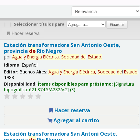
|
|
Seleccionar títulos para:
Hacer reserva
Estación transformadora San Antonio Oeste,
provincia
de
Río Negro
por
Agua
y
Energía
Eléctrica,
Sociedad
de
l
Estado
.
Idioma:
Español
Editor:
Buenos Aires:
Agua
y
Energía
Eléctrica,
Sociedad
de
l
Estado
,
1988
Disponibilidad:
Ítems disponibles para préstamo:
Signatura
topográfica:
621.374.5/A282/v.2
(3).
Hacer reserva
Agregar al carrito
Estación transformadora San Antoni Oeste,
provincia
de
Río Negro