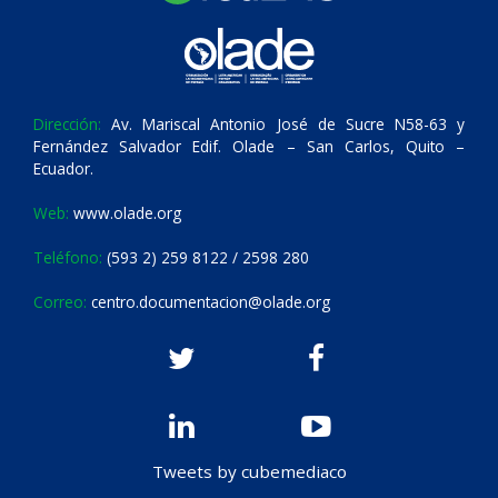
Dirección:
Av. Mariscal Antonio José de Sucre N58-63 y
Fernández Salvador Edif. Olade – San Carlos, Quito –
Ecuador.
Web:
www.olade.org
Teléfono:
(593 2) 259 8122 / 2598 280
Correo:
centro.documentacion@olade.org
Tweets by cubemediaco