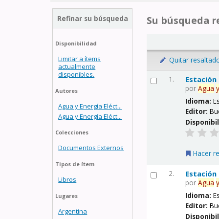
Refinar su búsqueda
Su búsqueda re
Disponibilidad
Limitar a ítems
Quitar resaltad
actualmente
disponibles.
1.
Estación
por
Agua
Autores
Idioma:
E
Agua y Energía Eléct...
Editor:
Bu
Agua y Energía Eléct...
Disponibi
Colecciones
Documentos Externos
Hacer r
Tipos de ítem
2.
Estación
Libros
por
Agua
Idioma:
E
Lugares
Editor:
Bu
Argentina
Disponibi