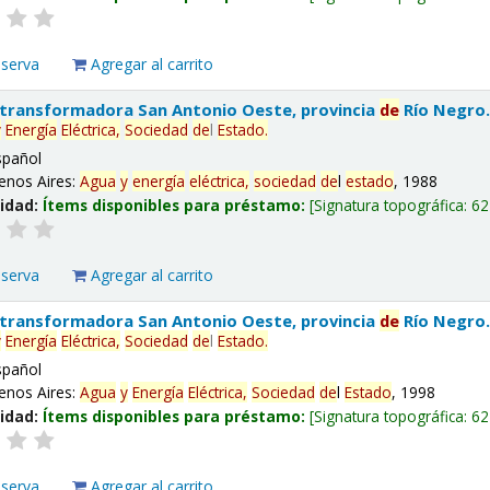
eserva
Agregar al carrito
 transformadora San Antonio Oeste, provincia
de
Río Negro
y
Energía
Eléctrica,
Sociedad
de
l
Estado
.
spañol
enos Aires:
Agua
y
energía
eléctrica,
sociedad
de
l
estado
, 1988
lidad:
Ítems disponibles para préstamo:
Signatura topográfica:
62
eserva
Agregar al carrito
 transformadora San Antonio Oeste, provincia
de
Río Negro
y
Energía
Eléctrica,
Sociedad
de
l
Estado
.
spañol
enos Aires:
Agua
y
Energía
Eléctrica,
Sociedad
de
l
Estado
, 1998
lidad:
Ítems disponibles para préstamo:
Signatura topográfica:
62
eserva
Agregar al carrito