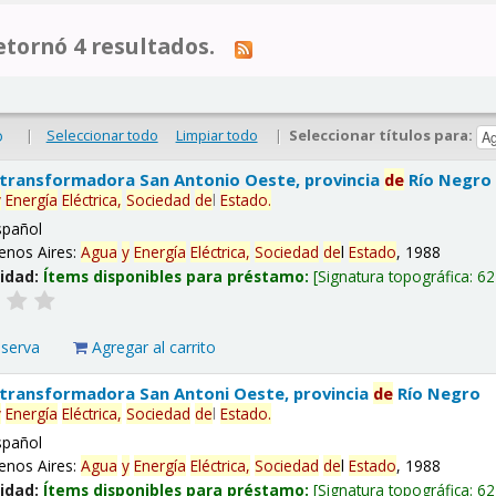
tornó 4 resultados.
|
Seleccionar todo
Limpiar todo
|
Seleccionar títulos para:
o
 transformadora San Antonio Oeste, provincia
de
Río Negro
y
Energía
Eléctrica,
Sociedad
de
l
Estado
.
spañol
enos Aires:
Agua
y
Energía
Eléctrica,
Sociedad
de
l
Estado
, 1988
lidad:
Ítems disponibles para préstamo:
Signatura topográfica:
62
eserva
Agregar al carrito
 transformadora San Antoni Oeste, provincia
de
Río Negro
y
Energía
Eléctrica,
Sociedad
de
l
Estado
.
spañol
enos Aires:
Agua
y
Energía
Eléctrica,
Sociedad
de
l
Estado
, 1988
lidad:
Ítems disponibles para préstamo:
Signatura topográfica:
62