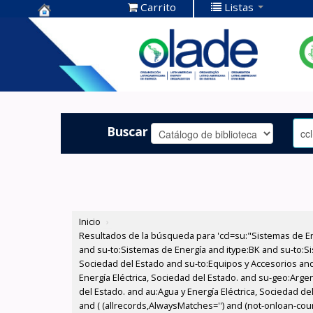
Carrito
Listas
Centro de
Documentación
OLADE -
Buscar
Inicio
›
Resultados de la búsqueda para 'ccl=su:"Sistemas de E
and su-to:Sistemas de Energía and itype:BK and su-to:Si
Sociedad del Estado and su-to:Equipos y Accesorios and
Energía Eléctrica, Sociedad del Estado. and su-geo:Arge
del Estado. and au:Agua y Energía Eléctrica, Sociedad d
and ( (allrecords,AlwaysMatches='') and (not-onloan-count