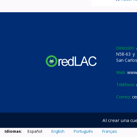
Dirección:
A
N58-63 y 
San Carlos
Web:
www.
Teléfono:
Correo:
ce
Al crear una cu
Idiomas:
Español
English
Português
Français