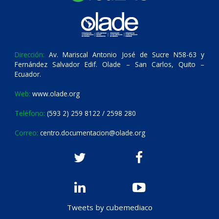
Dirección:
Av. Mariscal Antonio José de Sucre N58-63 y
Fernández Salvador Edif. Olade – San Carlos, Quito –
Ecuador.
Web:
www.olade.org
Teléfono:
(593 2) 259 8122 / 2598 280
Correo:
centro.documentacion@olade.org
Tweets by cubemediaco