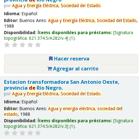
por
Agua
y
Energía
Eléctrica,
Sociedad
de
l
Estado
.
Idioma:
Español
Editor:
Buenos Aires:
Agua
y
Energía
Eléctrica,
Sociedad
de
l
Estado
,
1988
Disponibilidad:
Ítems disponibles para préstamo:
Signatura
topográfica:
621.374.5/A282/v.4
(1).
Hacer reserva
Agregar al carrito
Estacion transformadora San Antonio Oeste,
provincia
de
Río Negro.
por
Agua
y
Energía
Eléctrica,
Sociedad
de
l
Estado
.
Idioma:
Español
Editor:
Buenos Aires:
Agua
y
energía
eléctrica,
sociedad
de
l
estado
, 1988
Disponibilidad:
Ítems disponibles para préstamo:
Signatura
topográfica:
621.374.5/A282/v.3
(1).