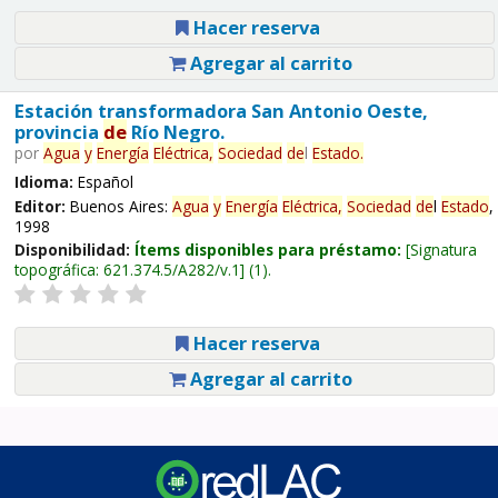
Hacer reserva
Agregar al carrito
Estación transformadora San Antonio Oeste,
provincia
de
Río Negro.
por
Agua
y
Energía
Eléctrica,
Sociedad
de
l
Estado
.
Idioma:
Español
Editor:
Buenos Aires:
Agua
y
Energía
Eléctrica,
Sociedad
de
l
Estado
,
1998
Disponibilidad:
Ítems disponibles para préstamo:
Signatura
topográfica:
621.374.5/A282/v.1
(1).
Hacer reserva
Agregar al carrito