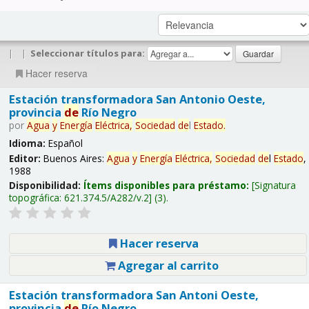
|
|
Seleccionar títulos para:
Hacer reserva
Estación transformadora San Antonio Oeste,
provincia
de
Río Negro
por
Agua
y
Energía
Eléctrica,
Sociedad
de
l
Estado
.
Idioma:
Español
Editor:
Buenos Aires:
Agua
y
Energía
Eléctrica,
Sociedad
de
l
Estado
,
1988
Disponibilidad:
Ítems disponibles para préstamo:
Signatura
topográfica:
621.374.5/A282/v.2
(3).
Hacer reserva
Agregar al carrito
Estación transformadora San Antoni Oeste,
provincia
de
Río Negro