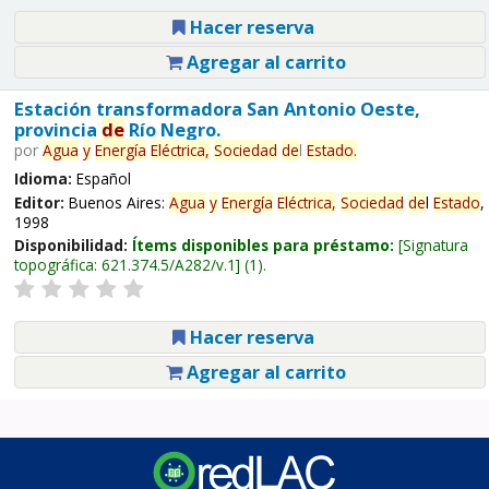
Hacer reserva
Agregar al carrito
Estación transformadora San Antonio Oeste,
provincia
de
Río Negro.
por
Agua
y
Energía
Eléctrica,
Sociedad
de
l
Estado
.
Idioma:
Español
Editor:
Buenos Aires:
Agua
y
Energía
Eléctrica,
Sociedad
de
l
Estado
,
1998
Disponibilidad:
Ítems disponibles para préstamo:
Signatura
topográfica:
621.374.5/A282/v.1
(1).
Hacer reserva
Agregar al carrito