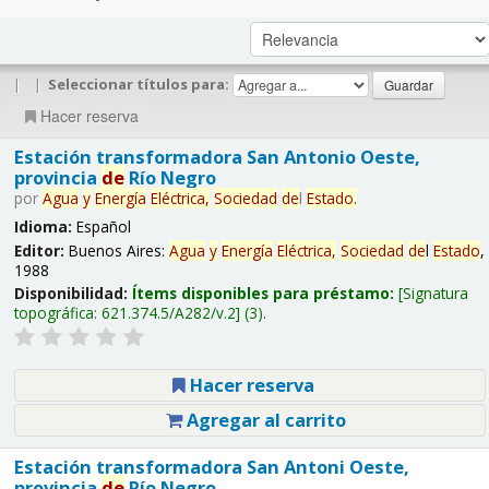
|
|
Seleccionar títulos para:
Hacer reserva
Estación transformadora San Antonio Oeste,
provincia
de
Río Negro
por
Agua
y
Energía
Eléctrica,
Sociedad
de
l
Estado
.
Idioma:
Español
Editor:
Buenos Aires:
Agua
y
Energía
Eléctrica,
Sociedad
de
l
Estado
,
1988
Disponibilidad:
Ítems disponibles para préstamo:
Signatura
topográfica:
621.374.5/A282/v.2
(3).
Hacer reserva
Agregar al carrito
Estación transformadora San Antoni Oeste,
provincia
de
Río Negro