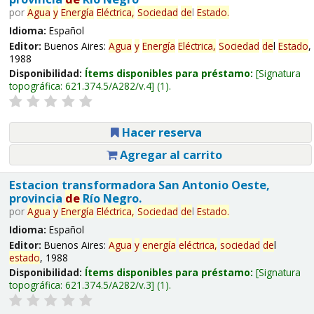
por
Agua
y
Energía
Eléctrica,
Sociedad
de
l
Estado
.
Idioma:
Español
Editor:
Buenos Aires:
Agua
y
Energía
Eléctrica,
Sociedad
de
l
Estado
,
1988
Disponibilidad:
Ítems disponibles para préstamo:
Signatura
topográfica:
621.374.5/A282/v.4
(1).
Hacer reserva
Agregar al carrito
Estacion transformadora San Antonio Oeste,
provincia
de
Río Negro.
por
Agua
y
Energía
Eléctrica,
Sociedad
de
l
Estado
.
Idioma:
Español
Editor:
Buenos Aires:
Agua
y
energía
eléctrica,
sociedad
de
l
estado
, 1988
Disponibilidad:
Ítems disponibles para préstamo:
Signatura
topográfica:
621.374.5/A282/v.3
(1).