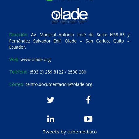
Dirección:
Av. Mariscal Antonio José de Sucre N58-63 y
Fernández Salvador Edif. Olade – San Carlos, Quito –
Ecuador.
Web:
www.olade.org
Teléfono:
(593 2) 259 8122 / 2598 280
Correo:
centro.documentacion@olade.org
Tweets by cubemediaco