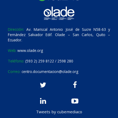
Dirección:
Av. Mariscal Antonio José de Sucre N58-63 y
Fernández Salvador Edif. Olade – San Carlos, Quito –
Ecuador.
Web:
www.olade.org
Teléfono:
(593 2) 259 8122 / 2598 280
Correo:
centro.documentacion@olade.org
Tweets by cubemediaco