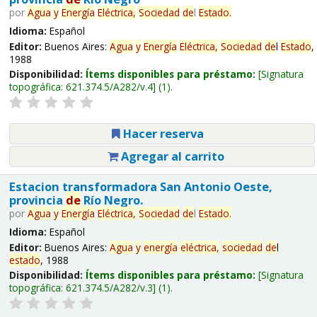
por
Agua
y
Energía
Eléctrica,
Sociedad
de
l
Estado
.
Idioma:
Español
Editor:
Buenos Aires:
Agua
y
Energía
Eléctrica,
Sociedad
de
l
Estado
,
1988
Disponibilidad:
Ítems disponibles para préstamo:
Signatura
topográfica:
621.374.5/A282/v.4
(1).
Hacer reserva
Agregar al carrito
Estacion transformadora San Antonio Oeste,
provincia
de
Río Negro.
por
Agua
y
Energía
Eléctrica,
Sociedad
de
l
Estado
.
Idioma:
Español
Editor:
Buenos Aires:
Agua
y
energía
eléctrica,
sociedad
de
l
estado
, 1988
Disponibilidad:
Ítems disponibles para préstamo:
Signatura
topográfica:
621.374.5/A282/v.3
(1).