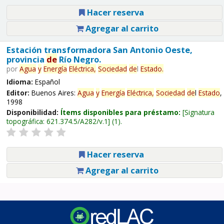
Hacer reserva
Agregar al carrito
Estación transformadora San Antonio Oeste,
provincia
de
Río Negro.
por
Agua
y
Energía
Eléctrica,
Sociedad
de
l
Estado
.
Idioma:
Español
Editor:
Buenos Aires:
Agua
y
Energía
Eléctrica,
Sociedad
de
l
Estado
,
1998
Disponibilidad:
Ítems disponibles para préstamo:
Signatura
topográfica:
621.374.5/A282/v.1
(1).
Hacer reserva
Agregar al carrito