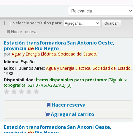
|
|
Seleccionar títulos para:
Hacer reserva
Estación transformadora San Antonio Oeste,
provincia
de
Río Negro
por
Agua
y
Energía
Eléctrica,
Sociedad
de
l
Estado
.
Idioma:
Español
Editor:
Buenos Aires:
Agua
y
Energía
Eléctrica,
Sociedad
de
l
Estado
,
1988
Disponibilidad:
Ítems disponibles para préstamo:
Signatura
topográfica:
621.374.5/A282/v.2
(3).
Hacer reserva
Agregar al carrito
Estación transformadora San Antoni Oeste,
provincia
de
Río Negro