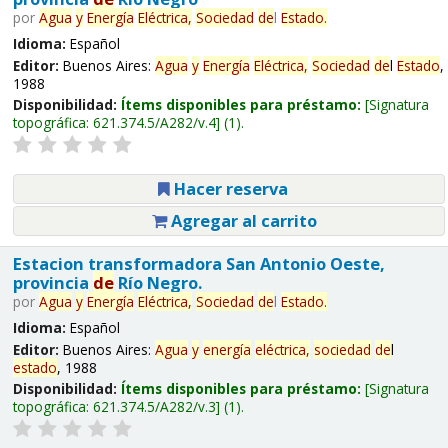
por
Agua
y
Energía
Eléctrica,
Sociedad
de
l
Estado
.
Idioma:
Español
Editor:
Buenos Aires:
Agua
y
Energía
Eléctrica,
Sociedad
de
l
Estado
,
1988
Disponibilidad:
Ítems disponibles para préstamo:
Signatura
topográfica:
621.374.5/A282/v.4
(1).
Hacer reserva
Agregar al carrito
Estacion transformadora San Antonio Oeste,
provincia
de
Río Negro.
por
Agua
y
Energía
Eléctrica,
Sociedad
de
l
Estado
.
Idioma:
Español
Editor:
Buenos Aires:
Agua
y
energía
eléctrica,
sociedad
de
l
estado
, 1988
Disponibilidad:
Ítems disponibles para préstamo:
Signatura
topográfica:
621.374.5/A282/v.3
(1).