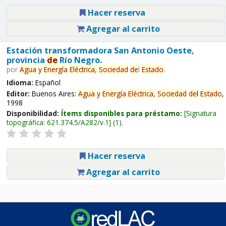
Hacer reserva
Agregar al carrito
Estación transformadora San Antonio Oeste,
provincia
de
Río Negro.
por
Agua
y
Energía
Eléctrica,
Sociedad
de
l
Estado
.
Idioma:
Español
Editor:
Buenos Aires:
Agua
y
Energía
Eléctrica,
Sociedad
de
l
Estado
,
1998
Disponibilidad:
Ítems disponibles para préstamo:
Signatura
topográfica:
621.374.5/A282/v.1
(1).
Hacer reserva
Agregar al carrito