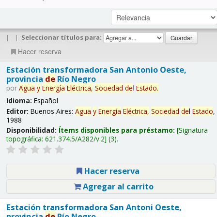
|
|
Seleccionar títulos para:
Hacer reserva
Estación transformadora San Antonio Oeste,
provincia
de
Río Negro
por
Agua
y
Energía
Eléctrica,
Sociedad
de
l
Estado
.
Idioma:
Español
Editor:
Buenos Aires:
Agua
y
Energía
Eléctrica,
Sociedad
de
l
Estado
,
1988
Disponibilidad:
Ítems disponibles para préstamo:
Signatura
topográfica:
621.374.5/A282/v.2
(3).
Hacer reserva
Agregar al carrito
Estación transformadora San Antoni Oeste,
provincia
de
Río Negro