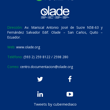
Dirección:
Av. Mariscal Antonio José de Sucre N58-63 y
Fernández Salvador Edif. Olade – San Carlos, Quito –
Ecuador.
Web:
www.olade.org
Teléfono:
(593 2) 259 8122 / 2598 280
Correo:
centro.documentacion@olade.org
Tweets by cubemediaco