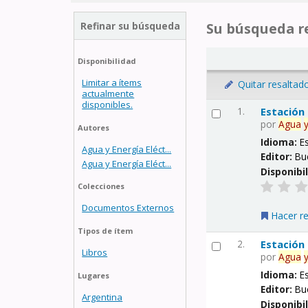
Refinar su búsqueda
Su búsqueda re
Disponibilidad
Limitar a ítems
Quitar resaltad
actualmente
disponibles.
1.
Estación
por
Agua
Autores
Idioma:
E
Agua y Energía Eléct...
Editor:
Bu
Agua y Energía Eléct...
Disponibi
Colecciones
Documentos Externos
Hacer r
Tipos de ítem
2.
Estación
Libros
por
Agua
Idioma:
E
Lugares
Editor:
Bu
Argentina
Disponibi