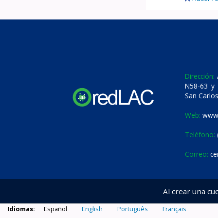
Dirección:
A
N58-63 y 
San Carlos
Web:
www.
Teléfono:
Correo:
ce
Al crear una cu
Idiomas:
Español
English
Português
Français