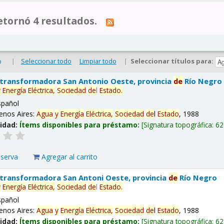
tornó 4 resultados.
|
Seleccionar todo
Limpiar todo
|
Seleccionar títulos para:
o
 transformadora San Antonio Oeste, provincia
de
Río Negro
y
Energía
Eléctrica,
Sociedad
de
l
Estado
.
spañol
enos Aires:
Agua
y
Energía
Eléctrica,
Sociedad
de
l
Estado
, 1988
lidad:
Ítems disponibles para préstamo:
Signatura topográfica:
62
eserva
Agregar al carrito
 transformadora San Antoni Oeste, provincia
de
Río Negro
y
Energía
Eléctrica,
Sociedad
de
l
Estado
.
spañol
enos Aires:
Agua
y
Energía
Eléctrica,
Sociedad
de
l
Estado
, 1988
lidad:
Ítems disponibles para préstamo:
Signatura topográfica:
62