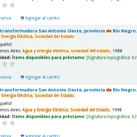
eserva
Agregar al carrito
 transformadora San Antonio Oeste, provincia
de
Río Negro
y
Energía
Eléctrica,
Sociedad
de
l
Estado
.
spañol
enos Aires:
Agua
y
energía
eléctrica,
sociedad
de
l
estado
, 1988
lidad:
Ítems disponibles para préstamo:
Signatura topográfica:
62
eserva
Agregar al carrito
 transformadora San Antonio Oeste, provincia
de
Río Negro
y
Energía
Eléctrica,
Sociedad
de
l
Estado
.
spañol
enos Aires:
Agua
y
Energía
Eléctrica,
Sociedad
de
l
Estado
, 1998
lidad:
Ítems disponibles para préstamo:
Signatura topográfica:
62
eserva
Agregar al carrito