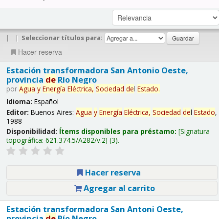
|
|
Seleccionar títulos para:
Hacer reserva
Estación transformadora San Antonio Oeste,
provincia
de
Río Negro
por
Agua
y
Energía
Eléctrica,
Sociedad
de
l
Estado
.
Idioma:
Español
Editor:
Buenos Aires:
Agua
y
Energía
Eléctrica,
Sociedad
de
l
Estado
,
1988
Disponibilidad:
Ítems disponibles para préstamo:
Signatura
topográfica:
621.374.5/A282/v.2
(3).
Hacer reserva
Agregar al carrito
Estación transformadora San Antoni Oeste,
provincia
de
Río Negro