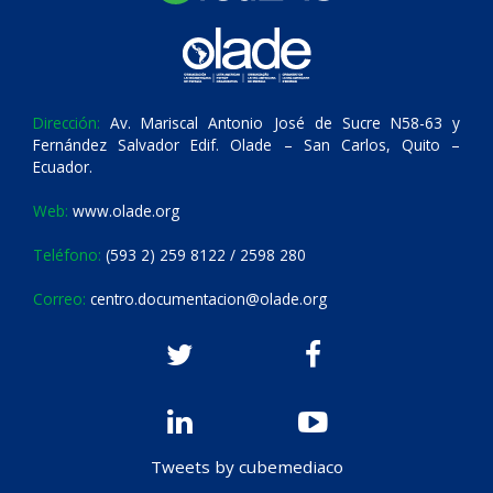
Dirección:
Av. Mariscal Antonio José de Sucre N58-63 y
Fernández Salvador Edif. Olade – San Carlos, Quito –
Ecuador.
Web:
www.olade.org
Teléfono:
(593 2) 259 8122 / 2598 280
Correo:
centro.documentacion@olade.org
Tweets by cubemediaco