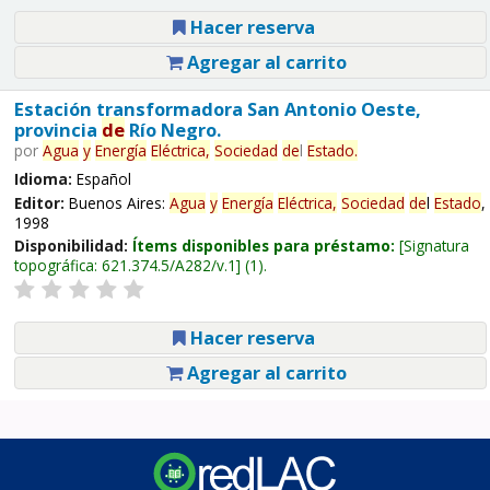
Hacer reserva
Agregar al carrito
Estación transformadora San Antonio Oeste,
provincia
de
Río Negro.
por
Agua
y
Energía
Eléctrica,
Sociedad
de
l
Estado
.
Idioma:
Español
Editor:
Buenos Aires:
Agua
y
Energía
Eléctrica,
Sociedad
de
l
Estado
,
1998
Disponibilidad:
Ítems disponibles para préstamo:
Signatura
topográfica:
621.374.5/A282/v.1
(1).
Hacer reserva
Agregar al carrito