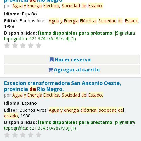
por
Agua
y
Energía
Eléctrica,
Sociedad
de
l
Estado
.
Idioma:
Español
Editor:
Buenos Aires:
Agua
y
Energía
Eléctrica,
Sociedad
de
l
Estado
,
1988
Disponibilidad:
Ítems disponibles para préstamo:
Signatura
topográfica:
621.374.5/A282/v.4
(1).
Hacer reserva
Agregar al carrito
Estacion transformadora San Antonio Oeste,
provincia
de
Río Negro.
por
Agua
y
Energía
Eléctrica,
Sociedad
de
l
Estado
.
Idioma:
Español
Editor:
Buenos Aires:
Agua
y
energía
eléctrica,
sociedad
de
l
estado
, 1988
Disponibilidad:
Ítems disponibles para préstamo:
Signatura
topográfica:
621.374.5/A282/v.3
(1).